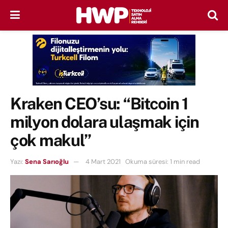
Kraken CEO’su: “Bitcoin 1
milyon dolara ulaşmak için
çok makul”
Yazı:
Sena Sarıoğlu
4 Mart 2021
Okuma süresi: 1 min read