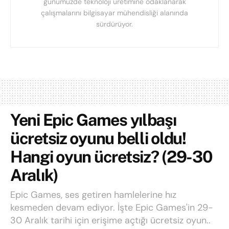
günümüzde teknoloji üretimine odaklanarak
çalışmalarını bilgisayar mühendisliği alanında
sürdürüyor.
Yeni Epic Games yılbaşı
ücretsiz oyunu belli oldu!
Hangi oyun ücretsiz? (29-30
Aralık)
Epic Games, ses getiren hamlelerine hız
kesmeden devam ediyor. İşte Epic Games'in 29-
30 Aralık tarihi için erişime açtığı ücretsiz oyun..