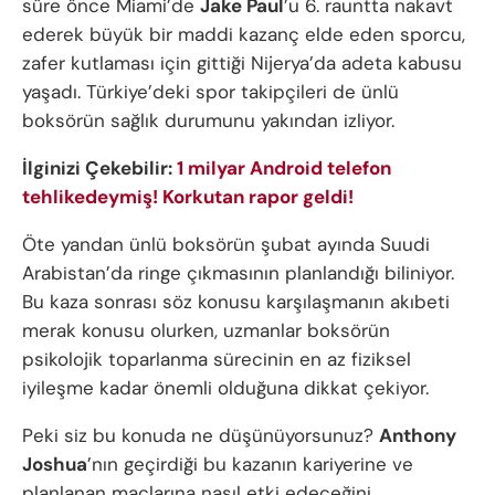
süre önce Miami’de
Jake Paul
’u 6. rauntta nakavt
ederek büyük bir maddi kazanç elde eden sporcu,
zafer kutlaması için gittiği Nijerya’da adeta kabusu
yaşadı. Türkiye’deki spor takipçileri de ünlü
boksörün sağlık durumunu yakından izliyor.
İlginizi Çekebilir:
1 milyar Android telefon
tehlikedeymiş! Korkutan rapor geldi!
Öte yandan ünlü boksörün şubat ayında Suudi
Arabistan’da ringe çıkmasının planlandığı biliniyor.
Bu kaza sonrası söz konusu karşılaşmanın akıbeti
merak konusu olurken, uzmanlar boksörün
psikolojik toparlanma sürecinin en az fiziksel
iyileşme kadar önemli olduğuna dikkat çekiyor.
Peki siz bu konuda ne düşünüyorsunuz?
Anthony
Joshua
’nın geçirdiği bu kazanın kariyerine ve
planlanan maçlarına nasıl etki edeceğini