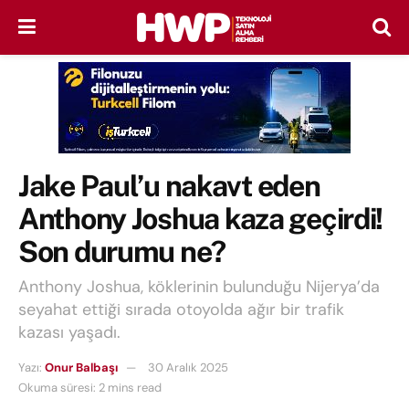
Jake Paul’u nakavt eden
Anthony Joshua kaza geçirdi!
Son durumu ne?
Anthony Joshua, köklerinin bulunduğu Nijerya’da
seyahat ettiği sırada otoyolda ağır bir trafik
kazası yaşadı.
Yazı:
Onur Balbaşı
30 Aralık 2025
Okuma süresi: 2 mins read