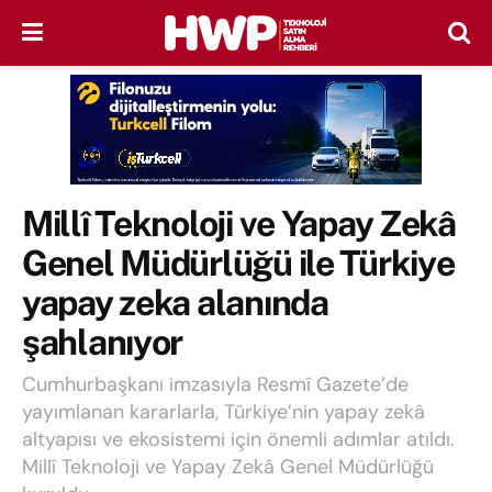
Millî Teknoloji ve Yapay Zekâ
Genel Müdürlüğü ile Türkiye
yapay zeka alanında
şahlanıyor
Cumhurbaşkanı imzasıyla Resmî Gazete’de
yayımlanan kararlarla, Türkiye’nin yapay zekâ
altyapısı ve ekosistemi için önemli adımlar atıldı.
Millî Teknoloji ve Yapay Zekâ Genel Müdürlüğü