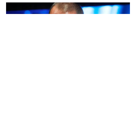
Twitter’ın kurucu ortağı Jack Dorsey Salı günü bir
blog yazısında şifreli mesajlaşma uygulaması
Signal’e yılda 1 milyon dolar hibe vereceğini söyledi.
Twitter’ın kurucu ortağı Jack Dorsey Salı günü
yayınladığı bir blog yazısında, “açık internet
gelişimini” desteklemek için yapmayı planladığı bir
dizi hibenin ilki olan şifreli mesajlaşma uygulaması
Signal’e yılda 1 milyon dolar hibe vereceğini söyledi.