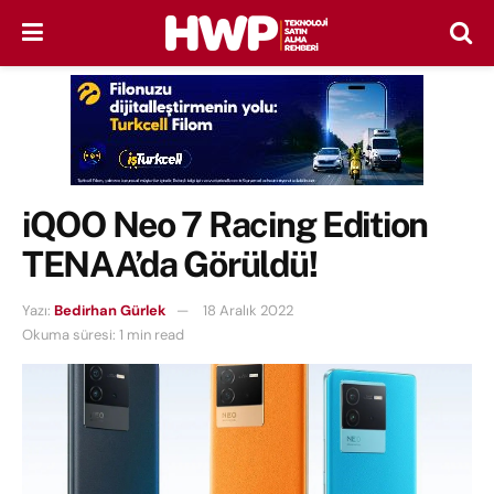
iQOO Neo 7 Racing Edition
TENAA’da Görüldü!
Yazı:
Bedirhan Gürlek
18 Aralık 2022
Okuma süresi: 1 min read