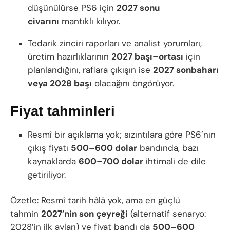
düşünülürse PS6 için
2027 sonu
civarını
mantıklı kılıyor.
Tedarik zinciri raporları ve analist yorumları,
üretim hazırlıklarının
2027 başı–ortası
için
planlandığını, raflara çıkışın ise
2027 sonbaharı
veya 2028 başı
olacağını öngörüyor.
Fiyat tahminleri
Resmî bir açıklama yok; sızıntılara göre PS6’nın
çıkış fiyatı
500–600 dolar
bandında, bazı
kaynaklarda
600–700 dolar
ihtimali de dile
getiriliyor.
Özetle: Resmî tarih hâlâ yok, ama en güçlü
tahmin
2027’nin son çeyreği
(alternatif senaryo:
2028’in ilk ayları) ve fiyat bandı da
500–600