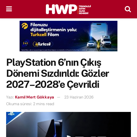
PlayStation 6’nın Çıkış
Dönemi Sızdırıldı: Gözler
2027–2028’e Çevrildi
Yazı:
Kamil Mert Gökkaya
23 Haziran 2026
Okuma süresi: 2 mins read