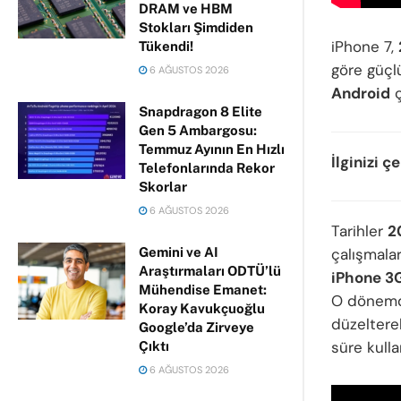
DRAM ve HBM
Stokları Şimdiden
iPhone 7,
Tükendi!
göre güçl
6 AĞUSTOS 2026
Android
ç
Snapdragon 8 Elite
Gen 5 Ambargosu:
Temmuz Ayının En Hızlı
İlginizi ç
Telefonlarında Rekor
Skorlar
6 AĞUSTOS 2026
Tarihler
2
çalışmalar
Gemini ve AI
Araştırmaları ODTÜ’lü
iPhone 3
Mühendise Emanet:
O dönemde
Koray Kavukçuoğlu
düzeltere
Google’da Zirveye
süre kulla
Çıktı
6 AĞUSTOS 2026