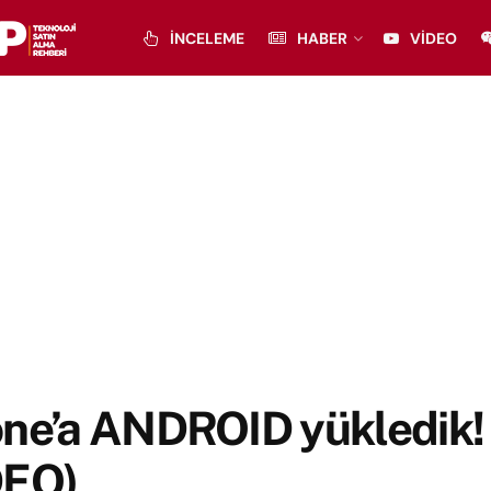
İNCELEME
HABER
VIDEO
one’a ANDROID yükledik!
DEO)