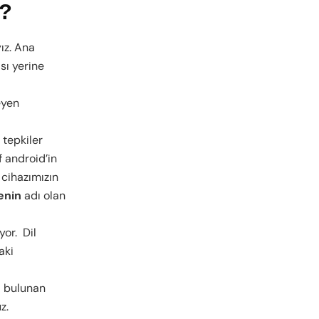
l?
ız. Ana
sı yerine
eyen
 tepkiler
f android’in
 cihazımızın
enin
adı olan
or. Dil
aki
a bulunan
z.