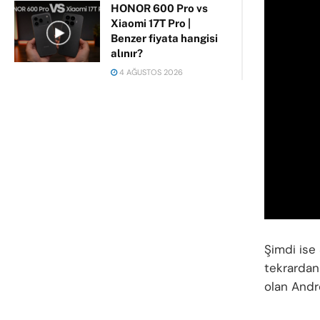
HONOR 600 Pro vs
Xiaomi 17T Pro |
Benzer fiyata hangisi
alınır?
4 AĞUSTOS 2026
Şimdi ise
tekrarda
olan Andr