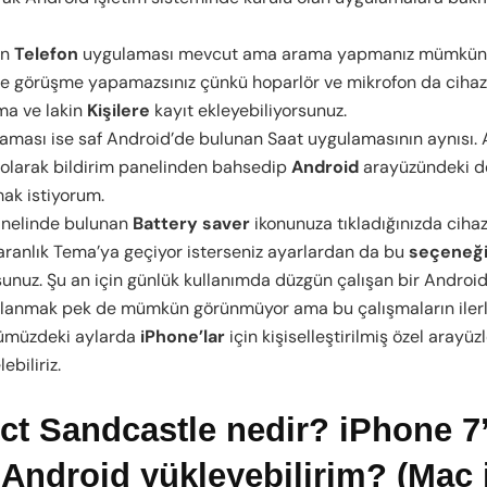
in
Telefon
uygulaması mevcut ama arama yapmanız mümkün d
de görüşme yapamazsınız çünkü hoparlör ve mikrofon da cihaz
Ama ve lakin
Kişilere
kayıt ekleyebiliyorsunuz.
aması ise saf Android’de bulunan Saat uygulamasının aynısı. A
 olarak bildirim panelinden bahsedip
Android
arayüzündeki d
ak istiyorum.
anelinde bulunan
Battery saver
ikonunuza tıkladığınızda ciha
Karanlık Tema’ya geçiyor isterseniz ayarlardan da bu
seçeneğ
sunuz. Şu an için günlük kullanımda düzgün çalışan bir Android
ullanmak pek de mümkün görünmüyor ama bu çalışmaların iler
nümüzdeki aylarda
iPhone’lar
için kişiselleştirilmiş özel arayüzl
biliriz.
ct Sandcastle nedir? iPhone 7
 Android yükleyebilirim? (Mac 