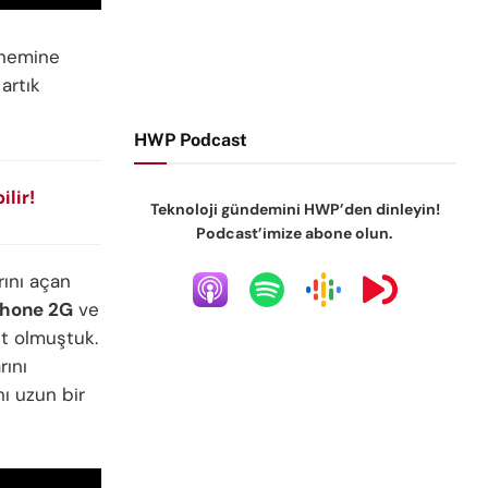
önemine
artık
HWP Podcast
lir!
Teknoloji gündemini HWP’den dinleyin!
Podcast’imize abone olun.
rını açan
Phone 2G
ve
it olmuştuk.
rını
nı uzun bir