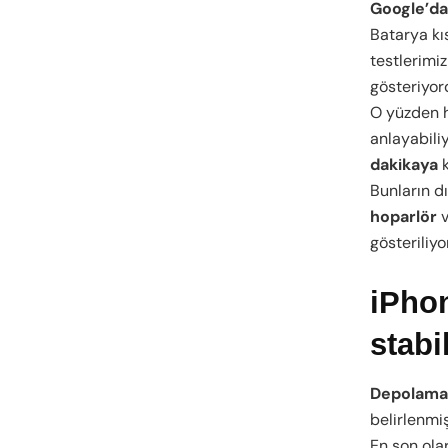
Google’da
Batarya k
testlerimi
gösteriyo
O yüzden h
anlayabiliy
dakikaya
k
Bunların d
hoparlör
gösteriliy
iPhon
stabi
Depolama
belirlenmi
En son ola