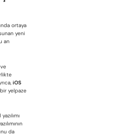
rında ortaya
sunan yeni
u an
 ve
rlikte
rıca,
iOS
bir yelpaze
 yazılımı
azılımının
nu da