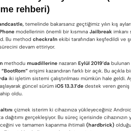
me rehberi)
andcastle,
temelinde bakarsanız geçtiğimiz yılın kış ayla
iPhone
modellerinin önemli bir kısmına
Jailbreak
imkanı 
od. Bu method
checkra1n
ekibi tarafından keşfedildi ve ş
sürecini devam ettiriyor.
n
methodu
muadillerine
nazaran
Eylül 2019’da
bulunan
n
“BootRom”
erişimi kazandıran farklı bir açık. Bu açıkla bi
rda
iki işletim sistemi çalıştırılması mümkün hale geldi. Ay
aşlayarak güncel sürüm
iOS 13.3.1’de
destek veren geniş 
sahip oldu.
e
altını
çizmek isterim ki cihazınıza yükleyeceğiniz Android
 dağıtımı gerçekleşiyor. Bu süreç içerisinde cihazınızın y
eceğini ve tamamen kapanma ihtimali
(hardbrick)
olduğu