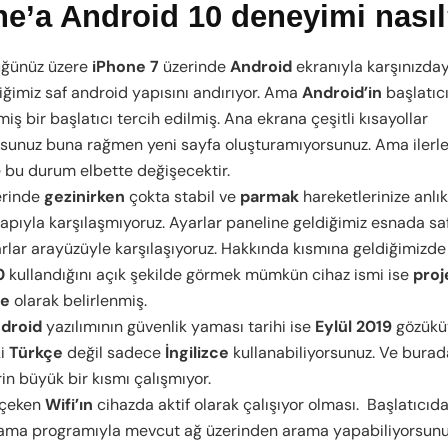
e’a Android 10 deneyimi nası
üğünüz üzere
iPhone 7
üzerinde
Android
ekranıyla karşınızday
diğimiz saf android yapısını andırıyor. Ama
Android’in
başlatıcı
lmiş bir başlatıcı tercih edilmiş. Ana ekrana çeşitli kısayollar
rsunuz buna rağmen yeni sayfa oluşturamıyorsunuz. Ama ilerl
 bu durum elbette değişecektir.
erinde
gezinirken
çokta stabil ve
parmak
hareketlerinize anlık
yapıyla karşılaşmıyoruz. Ayarlar paneline geldiğimiz esnada sa
arlar arayüzüyle karşılaşıyoruz. Hakkında kısmına geldiğimizde
0
kullandığını açık şekilde görmek mümkün cihaz ismi ise
proj
le
olarak belirlenmiş.
droid
yazılımının güvenlik yaması tarihi ise
Eylül 2019
gözüküy
ki
Türkçe
değil sadece
İngilizce
kullanabiliyorsunuz. Ve burad
in büyük bir kısmı çalışmıyor.
çeken
Wifi’ın
cihazda aktif olarak çalışıyor olması. Başlatıcıd
ama programıyla mevcut ağ üzerinden arama yapabiliyorsunu