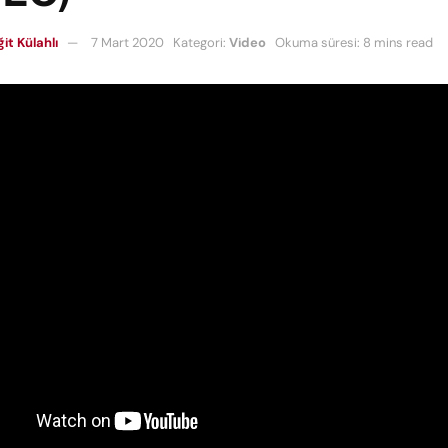
it Külahlı
7 Mart 2020
Kategori:
Video
Okuma süresi: 8 mins read