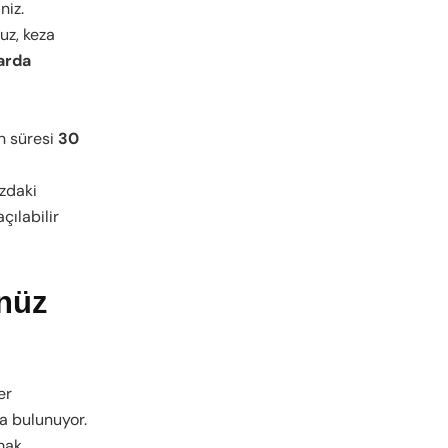
niz.
uz, keza
arda
an süresi
30
zdaki
çılabilir
enüz
er
a bulunuyor.
mak