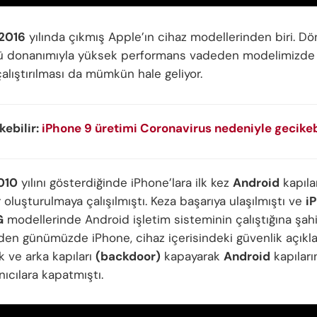
2016
yılında çıkmış Apple’ın cihaz modellerinden biri. D
ü donanımıyla yüksek performans vadeden modelimizde 
alıştırılması da mümkün hale geliyor.
ekebilir:
iPhone 9 üretimi Coronavirus nedeniyle gecikebi
010
yılını gösterdiğinde iPhone’lara ilk kez
Android
kapıla
 oluşturulmaya çalışılmıştı. Keza başarıya ulaşılmıştı ve
i
G
modellerinde Android işletim sisteminin çalıştığına şah
n günümüzde iPhone, cihaz içerisindeki güvenlik açıkla
k ve arka kapıları
(backdoor)
kapayarak
Android
kapıları
nıcılara kapatmıştı.