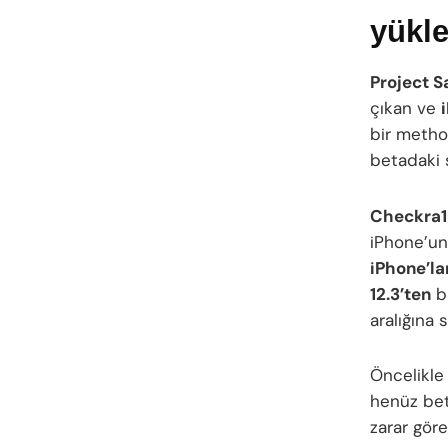
yükle
Project S
çıkan ve
bir meth
betadaki 
Checkra1
iPhone’u
iPhone’la
12.3’ten
b
aralığına 
Öncelikl
henüz beta
zarar gör