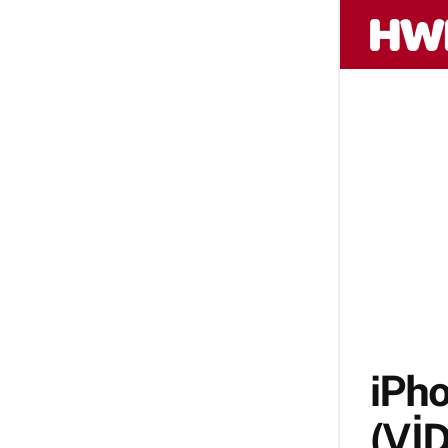
iPh
(Vİ