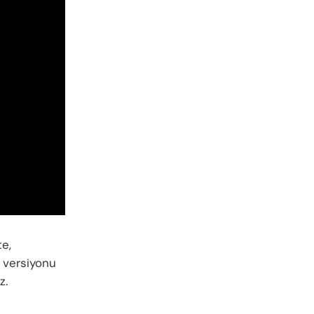
te,
l versiyonu
z.