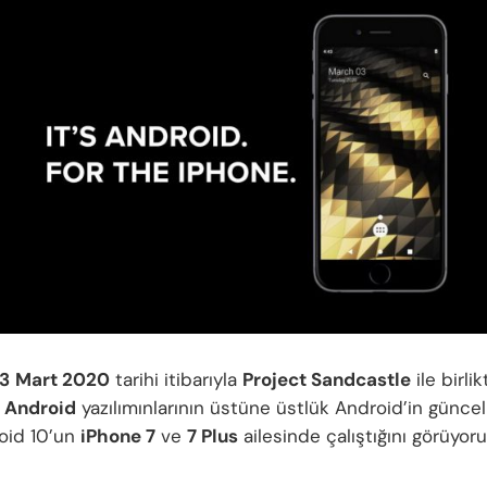
3
Mart 2020
tarihi itibarıyla
Project Sandcastle
ile birlik
n
Android
yazılımınlarının üstüne üstlük Android’in günce
oid 10’un
iPhone 7
ve
7 Plus
ailesinde çalıştığını görüyoru