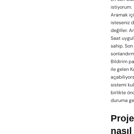
istiyorum.
Aramak iç
isteseniz 
değiller. 
Saat uygul
sahip. Son
sonlandırm
Bildirim p
ile gelen 
açabiliyor
sistemi k
birlikte ö
duruma gele
Proje
nasıl