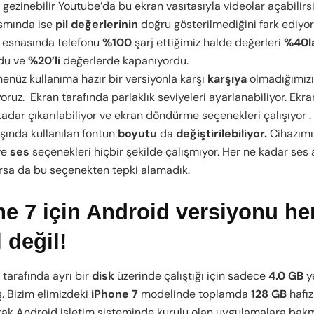
gezinebilir Youtube’da bu ekran vasıtasıyla videolar açabilirsi
ısmında ise
pil değerlerinin
doğru gösterilmediğini fark ediyor
z esnasında telefonu
%100
şarj ettiğimiz halde değerleri
%40l
rdu ve
%20’li
değerlerde kapanıyordu.
enüz kullanıma hazır bir versiyonla karşı
karşıya
olmadığımızı
oruz. Ekran tarafında parlaklık seviyeleri ayarlanabiliyor. Ekr
adar çıkarılabiliyor ve ekran döndürme seçenekleri çalışıyor .
ışında kullanılan fontun
boyutu
da
değiştirilebiliyor.
Cihazımı
ve
ses
seçenekleri hiçbir şekilde çalışmıyor. Her ne kadar ses a
orsa da bu seçenekten tepki alamadık.
e 7 için Android versiyonu h
l değil!
tarafında ayrı bir
disk
üzerinde çalıştığı için sadece
4.0 GB
y
ş. Bizim elimizdeki
iPhone 7
modelinde toplamda
128 GB
hafız
rak Android işletim sisteminde kurulu olan uygulamalara bak