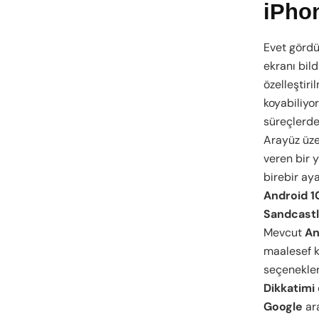
iPhon
Evet görd
ekranı bil
özelleştiri
koyabiliyo
süreçlerde
Arayüz üz
veren bir 
birebir ay
Android 1
Sandcast
Mevcut
An
maalesef 
seçenekler
Dikkatimi
Google
ar