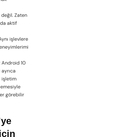
eğil. Zaten
da aktif
ynı işlevlere
eneyimlerimi
z Android 10
i
ayrıca
 işletim
lemesiyle
er görebilir
’ye
için