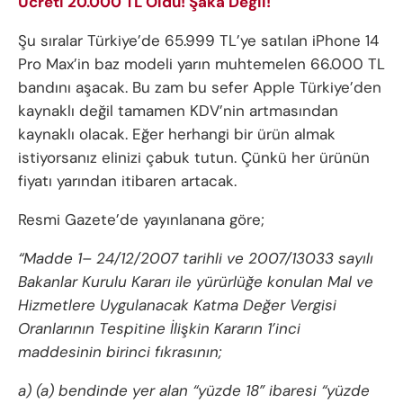
Ücreti 20.000 TL Oldu! Şaka Değil!
Şu sıralar Türkiye’de 65.999 TL’ye satılan iPhone 14
Pro Max’in baz modeli yarın muhtemelen 66.000 TL
bandını aşacak. Bu zam bu sefer Apple Türkiye’den
kaynaklı değil tamamen KDV’nin artmasından
kaynaklı olacak. Eğer herhangi bir ürün almak
istiyorsanız elinizi çabuk tutun. Çünkü her ürünün
fiyatı yarından itibaren artacak.
Resmi Gazete’de yayınlanana göre;
“Madde 1– 24/12/2007 tarihli ve 2007/13033 sayılı
Bakanlar Kurulu Kararı ile yürürlüğe konulan Mal ve
Hizmetlere Uygulanacak Katma Değer Vergisi
Oranlarının Tespitine İlişkin Kararın 1’inci
maddesinin birinci fıkrasının;
a) (a) bendinde yer alan “yüzde 18” ibaresi “yüzde