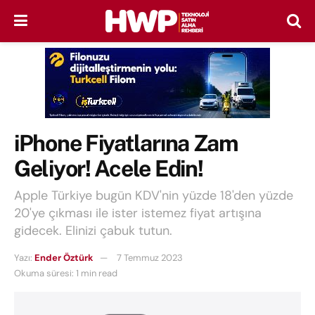
iPhone Fiyatlarına Zam
Geliyor! Acele Edin!
Apple Türkiye bugün KDV'nin yüzde 18'den yüzde
20'ye çıkması ile ister istemez fiyat artışına
gidecek. Elinizi çabuk tutun.
Yazı:
Ender Öztürk
7 Temmuz 2023
Okuma süresi: 1 min read