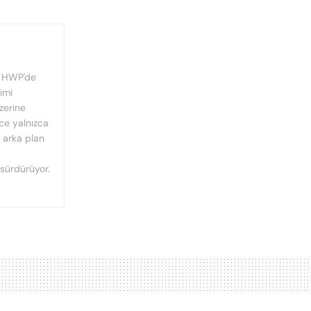
, HWP'de
imi
üzerine
nce yalnızca
n arka plan
 sürdürüyor.