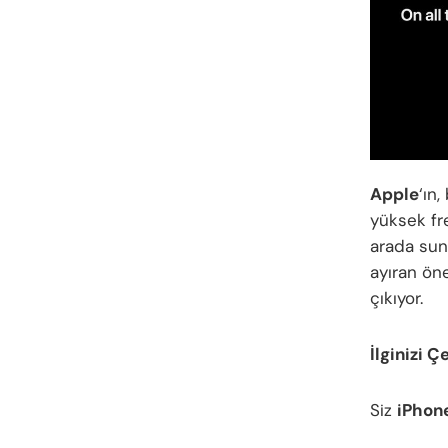
Apple
‘ın
yüksek fr
arada sun
ayıran ön
çıkıyor.
İlginizi Ç
Siz
iPhone