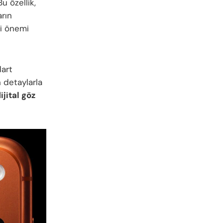
u özellik,
rın
i önemi
dart
 detaylarla
ijital göz