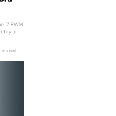
hone 17 PWM
detaylar
 mins read