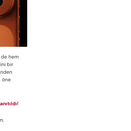
ki de hem
ni bir
rinden
k öne
nıtıldı!
m.