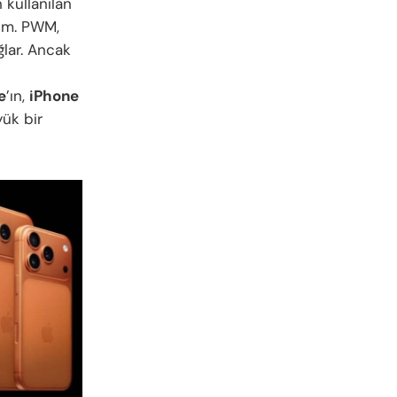
 kullanılan
züm. PWM,
ğlar. Ancak
e
’ın,
iPhone
yük bir