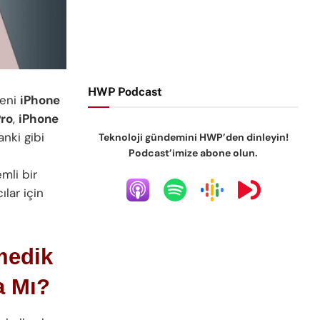
HWP Podcast
yeni
iPhone
Pro
,
iPhone
anki gibi
Teknoloji gündemini HWP’den dinleyin!
Podcast’imize abone olun.
mli bir
ılar için
medik
a Mı?