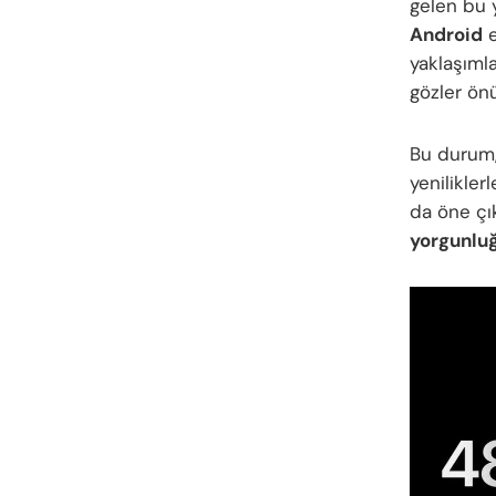
gelen bu y
Android
e
yaklaşımla
gözler önü
Bu durum
yenilikler
da öne çık
yorgunlu