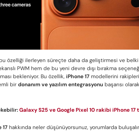
, bu özelliği ilerleyen süreçte daha da geliştirmesi ve bel
ekanslı PWM hem de bu yeni devre dışı bırakma seçeneği
ması bekleniyor. Bu özellik,
iPhone 17
modellerini rakiple
emli bir
donanım ve yazılım entegrasyonu
başarısı olara
ekebilir:
Galaxy S25 ve Google Pixel 10 rakibi iPhone 17 ta
 17
hakkında neler düşünüyorsunuz, yorumlarda buluşalı