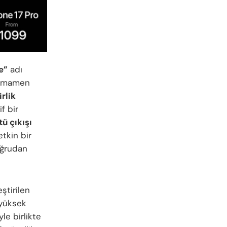
e”
adı
i tamamen
irlik
f bir
ü çıkışı
tkin bir
oğrudan
ştirilen
 yüksek
yle birlikte