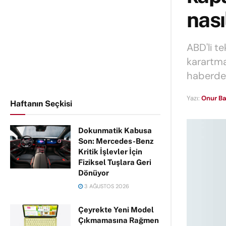
nası
ABD'li t
karartma
haberde
Yazı:
Onur Ba
Haftanın Seçkisi
Dokunmatik Kabusa
Son: Mercedes-Benz
Kritik İşlevler İçin
Fiziksel Tuşlara Geri
Dönüyor
3 AĞUSTOS 2026
Çeyrekte Yeni Model
Çıkmamasına Rağmen