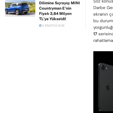
Söz konusu
Dilimine Sıçrayış: MINI
Darbe Gen
Countryman E’nin
ekranın ço
Fiyatı 3,84 Milyon
TL’ye Yükseldi!
bu durum, 
3 AĞUSTOS 2026
yorgunluğ
17
serisin
rahatlama 