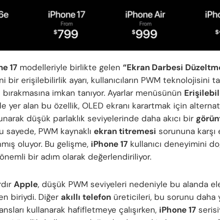
ne 17
modelleriyle birlikte gelen
“Ekran Darbesi Düzeltm
ni bir erişilebilirlik ayarı, kullanıcıların PWM teknolojisin
ı bırakmasına imkan tanıyor. Ayarlar menüsünün
Erişilebil
 yer alan bu özellik, OLED ekranı karartmak için alternati
narak düşük parlaklık seviyelerinde daha akıcı bir
görünt
 Bu sayede, PWM kaynaklı
ekran titremesi
sorununa karşı e
nmış oluyor. Bu gelişme,
iPhone 17
kullanıcı deneyimini d
önemli bir adım olarak değerlendiriliyor.
rdır
Apple
, düşük PWM seviyeleri nedeniyle bu alanda ele
en biriydi. Diğer
akıllı telefon
üreticileri, bu sorunu daha
nsları kullanarak hafifletmeye çalışırken,
iPhone 17
serisi