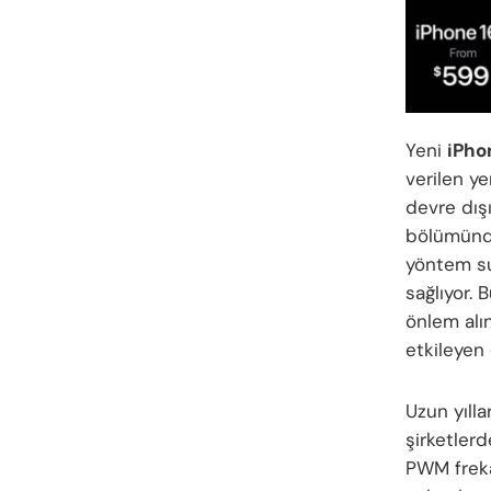
Yeni
iPho
verilen ye
devre dış
bölümünde
yöntem su
sağlıyor.
önlem alı
etkileyen 
Uzun yılla
şirketlerd
PWM freka