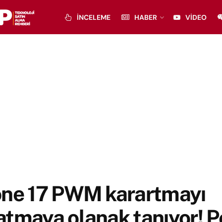
İNCELEME
HABER
VIDEO
one 17 PWM karartmayı
tmaya olanak tanıyor! P