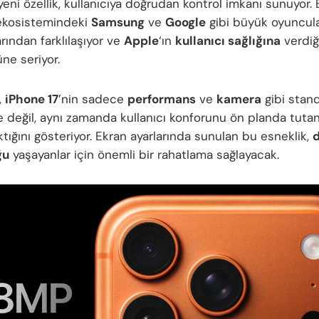
eni özellik, kullanıcıya doğrudan kontrol imkanı sunuyor. B
kosistemindeki
Samsung
ve
Google
gibi büyük oyuncula
rından farklılaşıyor ve
Apple
‘ın
kullanıcı sağlığına
verdiğ
ne seriyor.
,
iPhone 17
’nin sadece
performans
ve
kamera
gibi stan
le değil, aynı zamanda kullanıcı konforunu ön planda tutan
tığını gösteriyor. Ekran ayarlarında sunulan bu esneklik,
d
ğu
yaşayanlar için önemli bir rahatlama sağlayacak.