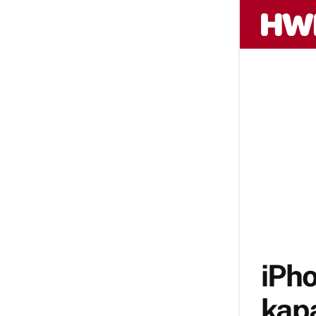
iPh
kapa