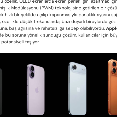
 özellik, OLED ekranlarda ekran parlaklığını azaltmak için
işlik Modülasyonu (PWM) teknolojisine getirilen bir çö
k hızlı bir şekilde açılıp kapanmasıyla parlaklık ayarını sa
özellikle düşük frekanslarda, bazı duyarlı bireylerde göz
una, baş ağrısına ve rahatsızlığa sebep olabiliyordu.
Appl
de bu soruna yönelik sunduğu çözüm, kullanıcılar için bü
potansiyeli taşıyor.