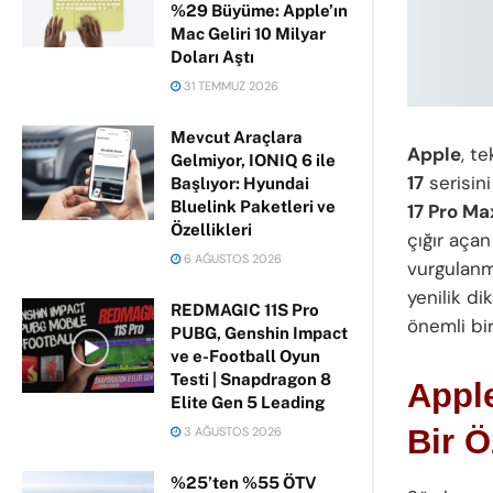
%29 Büyüme: Apple’ın
Mac Geliri 10 Milyar
Doları Aştı
31 TEMMUZ 2026
Mevcut Araçlara
Apple
, t
Gelmiyor, IONIQ 6 ile
17
serisini
Başlıyor: Hyundai
Bluelink Paketleri ve
17 Pro Ma
Özellikleri
çığır açan
6 AĞUSTOS 2026
vurgulanm
yenilik dik
REDMAGIC 11S Pro
önemli bir
PUBG, Genshin Impact
ve e-Football Oyun
Testi | Snapdragon 8
Appl
Elite Gen 5 Leading
Bir Ö
3 AĞUSTOS 2026
%25’ten %55 ÖTV