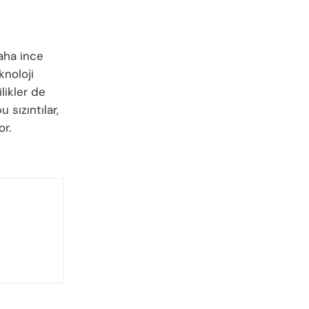
daha ince
knoloji
likler de
 sızıntılar,
r.