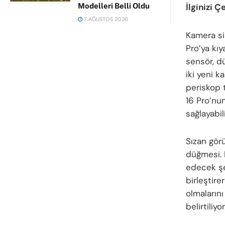
İlginizi Ç
Modelleri Belli Oldu
7 AĞUSTOS 2026
Kamera si
Pro’ya kı
sensör, dü
iki yeni k
periskop 
16 Pro’nu
sağlayabili
Sızan görü
düğmesi. 
edecek şe
birleştire
olmalarını
belirtiliyor