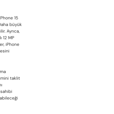
iPhone 15
 Daha büyük
ir. Ayrıca,
lı 12 MP
er, iPhone
esini
ama
ini taklit
nı
 sahibi
nabileceği