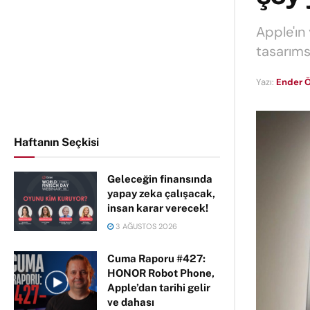
Apple'ın
tasarıms
Yazı:
Ender Ö
Haftanın Seçkisi
Geleceğin finansında
yapay zeka çalışacak,
insan karar verecek!
3 AĞUSTOS 2026
Cuma Raporu #427:
HONOR Robot Phone,
Apple’dan tarihi gelir
ve dahası