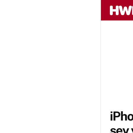
iPho
şey 