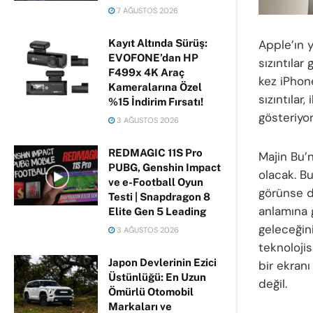
7 AĞUSTOS 2026
Kayıt Altında Sürüş:
Apple’ın 
EVOFONE’dan HP
sızıntılar
F499x 4K Araç
kez iPhone
Kameralarına Özel
sızıntılar
%15 İndirim Fırsatı!
gösteriyor
3 AĞUSTOS 2026
REDMAGIC 11S Pro
Majin Bu’n
PUBG, Genshin Impact
olacak. Bu
ve e-Football Oyun
görünse d
Testi | Snapdragon 8
anlamına g
Elite Gen 5 Leading
geleceğini
3 AĞUSTOS 2026
teknolojis
Japon Devlerinin Ezici
bir ekran
Üstünlüğü: En Uzun
değil.
Ömürlü Otomobil
Markaları ve