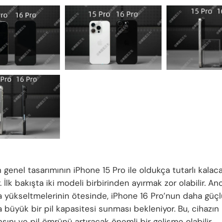
 genel tasarımının iPhone 15 Pro ile oldukça tutarlı kalaca
. İlk bakışta iki modeli birbirinden ayırmak zor olabilir. An
 yükseltmelerinin ötesinde, iPhone 16 Pro’nun daha güçlü
 büyük bir pil kapasitesi sunması bekleniyor. Bu, cihazın
ını ve pil ömrünü artıracak önemli bir gelişme olabilir.