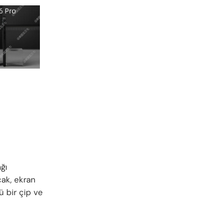
ğı
cak, ekran
 bir çip ve