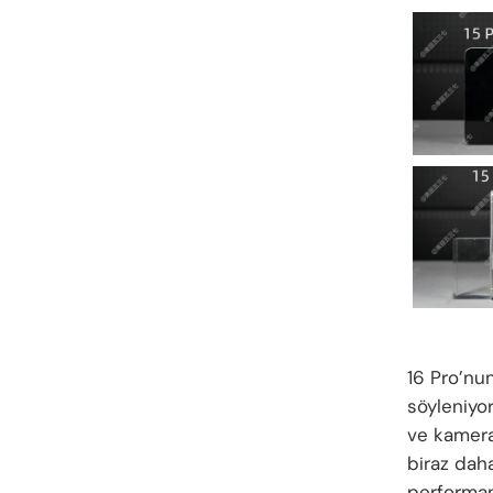
16 Pro’nun
söyleniyor
ve kamera
biraz daha
performans