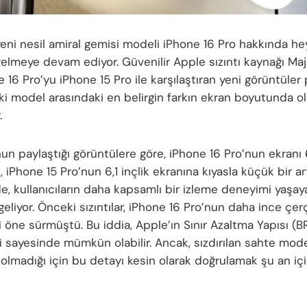
yeni nesil amiral gemisi modeli iPhone 16 Pro hakkında he
 gelmeye devam ediyor. Güvenilir Apple sızıntı kaynağı Maj
 16 Pro’yu iPhone 15 Pro ile karşılaştıran yeni görüntüler 
, iki model arasındaki en belirgin farkın ekran boyutunda 
.
un paylaştığı görüntülere göre, iPhone 16 Pro’nun ekranı 
, iPhone 15 Pro’nun 6,1 inçlik ekranına kıyasla küçük bir art
e, kullanıcıların daha kapsamlı bir izleme deneyimi yaşay
eliyor. Önceki sızıntılar, iPhone 16 Pro’nun daha ince çer
 öne sürmüştü. Bu iddia, Apple’ın Sınır Azaltma Yapısı (B
i sayesinde mümkün olabilir. Ancak, sızdırılan sahte mode
ı olmadığı için bu detayı kesin olarak doğrulamak şu an 