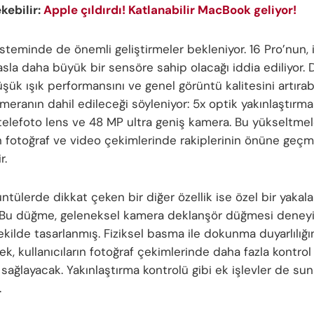
ekebilir:
Apple çıldırdı! Katlanabilir MacBook geliyor!
steminde de önemli geliştirmeler bekleniyor. 16 Pro’nun, 
yasla daha büyük bir sensöre sahip olacağı iddia ediliyor.
şük ışık performansını ve genel görüntü kalitesini artırabil
ameranın dahil edileceği söyleniyor: 5x optik yakınlaştırma
telefoto lens ve 48 MP ultra geniş kamera. Bu yükseltmel
n fotoğraf ve video çekimlerinde rakiplerinin önüne geçm
r.
ntülerde dikkat çeken bir diğer özellik ise özel bir yakal
Bu düğme, geleneksel kamera deklanşör düğmesi deneyim
kilde tasarlanmış. Fiziksel basma ile dokunma duyarlılığı
rek, kullanıcıların fotoğraf çekimlerinde daha fazla kontrol
 sağlayacak. Yakınlaştırma kontrolü gibi ek işlevler de su
.