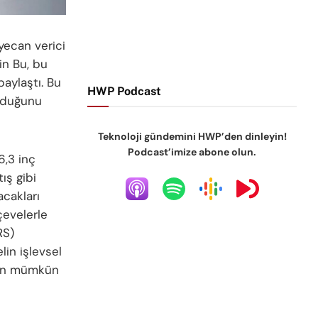
yecan verici
in Bu, bu
paylaştı. Bu
HWP Podcast
olduğunu
Teknoloji gündemini HWP’den dinleyin!
Podcast’imize abone olun.
6,3 inç
ış gibi
acakları
çevelerle
RS)
lin işlevsel
için mümkün