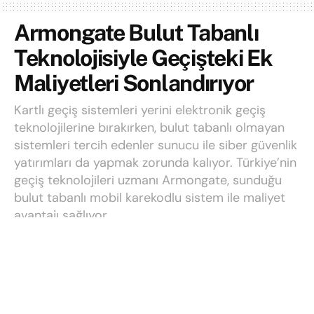
Armongate Bulut Tabanlı
Teknolojisiyle Geçişteki Ek
Maliyetleri Sonlandırıyor
Kartlı geçiş sistemleri yerini elektronik geçiş
teknolojilerine bırakırken, bulut tabanlı olmayan
sistemleri tercih edenler sunucu ile siber güvenlik
yatırımları da yapmak zorunda kalıyor. Türkiye’nin
geçiş teknolojileri uzmanı Armongate, sunduğu
bulut tabanlı mobil karekodlu sistem ile maliyet
avantajı sağlıyor.
Yazı:
Talha
28 Mayıs 2024
Okuma süresi: 4 mins read