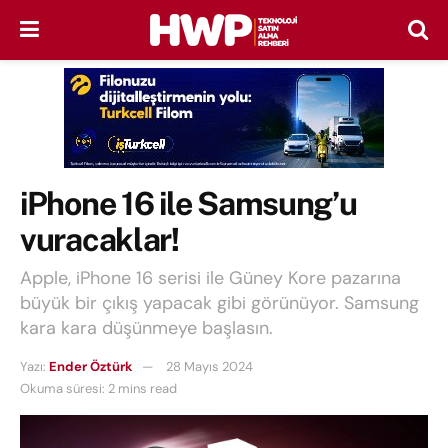
iPhone 16 ile Samsung’u
vuracaklar!
Apple, iPhone 16 serisi ile Güney Kore pazarına
büyük bir çıkış yapacak gibi görünüyor. Samsung
kara kara düşünmeye başlasın.
Yazı:
Ender Öztürk
28 Mayıs 2024
Okuma süresi: 2 mins read