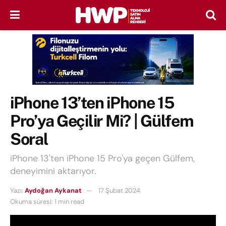
iPhone 13’ten iPhone 15
Pro’ya Geçilir Mi? | Gülfem
Soral
iPhone 13'ten iPhone 15 Pro'ya geçen Gülfem,
deneyimini aktarıyor.
Yazı:
Aydoğan Aykanat
17 Şubat 2024
Okuma süresi: 1 min read