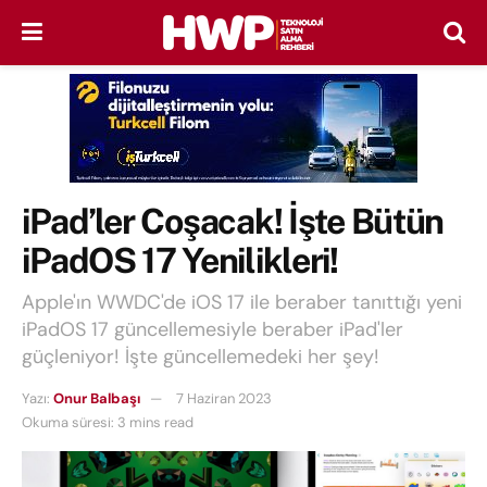
iPad’ler Coşacak! İşte Bütün
iPadOS 17 Yenilikleri!
Apple'ın WWDC'de iOS 17 ile beraber tanıttığı yeni
iPadOS 17 güncellemesiyle beraber iPad'ler
güçleniyor! İşte güncellemedeki her şey!
Yazı:
Onur Balbaşı
7 Haziran 2023
Okuma süresi: 3 mins read