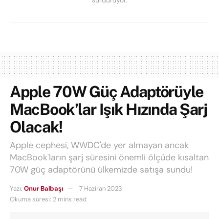
Apple 70W Güç Adaptörüyle
MacBook’lar Işık Hızında Şarj
Olacak!
Apple cephesi, WWDC'de yer almayan ancak
MacBook'ların şarj süresini önemli ölçüde kısaltan
70W güç adaptörünü ülkemizde satışa sundu!
Yazı:
Onur Balbaşı
7 Haziran 2023
Okuma süresi: 2 mins read