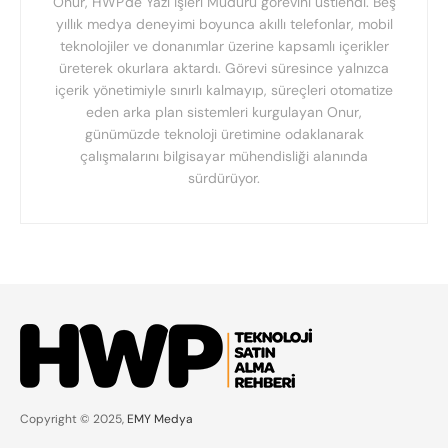
Onur, HWP'de Yazı İşleri Müdürü görevini üstlendi. Beş
yıllık medya deneyimi boyunca akıllı telefonlar, mobil
teknolojiler ve donanımlar üzerine kapsamlı içerikler
üreterek okurlara aktardı. Görevi süresince yalnızca
içerik yönetimiyle sınırlı kalmayıp, süreçleri otomatize
eden arka plan sistemleri kurgulayan Onur,
günümüzde teknoloji üretimine odaklanarak
çalışmalarını bilgisayar mühendisliği alanında
sürdürüyor.
Copyright © 2025,
EMY Medya