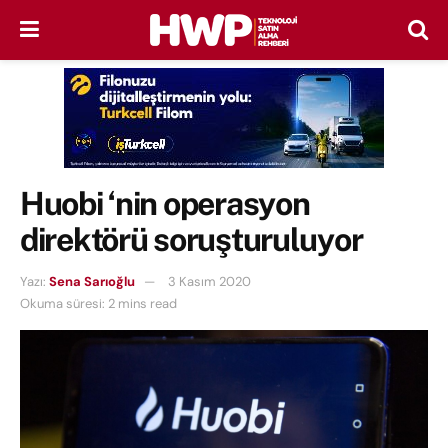
Huobi ‘nin operasyon
direktörü soruşturuluyor
Yazı:
Sena Sarıoğlu
3 Kasım 2020
Okuma süresi: 2 mins read