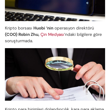
Kripto borsası
Huobi ‘nin
operasyon direktörü
(COO) Robin Zhu,
Çin Medyası
‘ndaki bilgilere göre
soruşturmada.
Kripto para birimleri dolandırıcılık, kara para aklama,