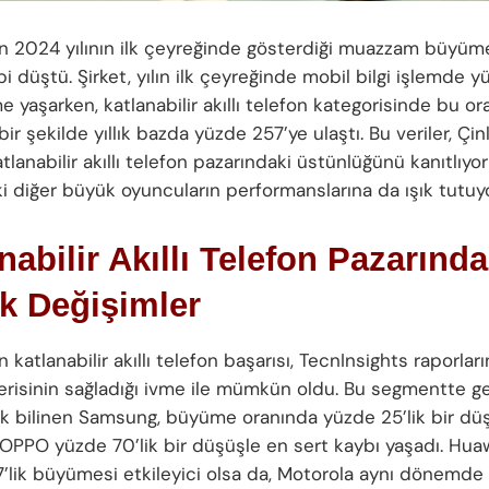
n 2024 yılının ilk çeyreğinde gösterdiği muazzam büy
 düştü. Şirket, yılın ilk çeyreğinde mobil bilgi işlemde y
e yaşarken, katlanabilir akıllı telefon kategorisinde bu o
 bir şekilde yıllık bazda yüzde 257’ye ulaştı. Bu veriler, Çinl
tlanabilir akıllı telefon pazarındaki üstünlüğünü kanıtlıyo
i diğer büyük oyuncuların performanslarına da ışık tutuyo
nabilir Akıllı Telefon Pazarında
k Değişimler
 katlanabilir akıllı telefon başarısı, TecnInsights raporları
erisinin sağladığı ivme ile mümkün oldu. Bu segmentte ge
rak bilinen Samsung, büyüme oranında yüzde 25’lik bir dü
 OPPO yüzde 70’lik bir düşüşle en sert kaybı yaşadı. Hua
’lik büyümesi etkileyici olsa da, Motorola aynı dönemde