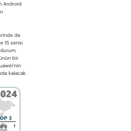
ın Android
ğu
erinde de
e 15 serisi
u durum,
şünün bir
Huawei’nin
nda kalacak.