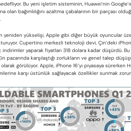
edefliyor. Bu yeni işletim sisteminin, Huawei’nin Google’
a olan bağımlılığını azaltma çabalarının bir parçası oldu
.
n yeniden yükselişi, Apple gibi diğer büyük oyuncular üz
turuyor. Cupertino merkezli teknoloji devi, Çin’deki iPhon
 indirimler yaparak fiyatları 318 dolara kadar düşürdü. B
in pazarında karşılaştığı zorlukların ve genel talep düşü
 olarak görülüyor. Apple, iPhone 16’yı piyasaya sürerken 
milerine karşı üstünlük sağlayacak özellikler sunmak zoru