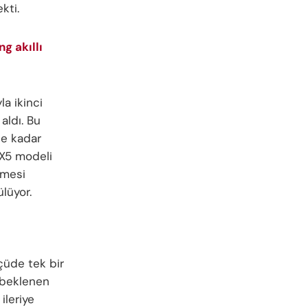
kti.
g akıllı
la ikinci
aldı. Bu
ne kadar
 X5 modeli
lmesi
lüyor.
çüde tek bir
i beklenen
ileriye