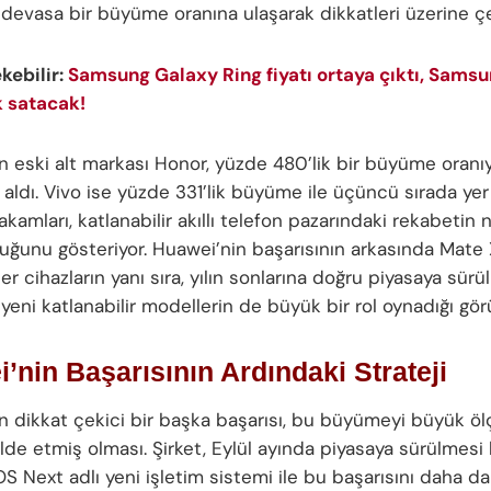
i devasa bir büyüme oranına ulaşarak dikkatleri üzerine çe
ekebilir:
Samsung Galaxy Ring fiyatı ortaya çıktı, Samsun
 satacak!
in eski alt markası Honor, yüzde 480’lik bir büyüme oranıy
 aldı. Vivo ise yüzde 331’lik büyüme ile üçüncü sırada yer 
amları, katlanabilir akıllı telefon pazarındaki rekabetin 
uğunu gösteriyor. Huawei’nin başarısının arkasında Mate
er cihazların yanı sıra, yılın sonlarına doğru piyasaya sürü
eni katlanabilir modellerin de büyük bir rol oynadığı görü
’nin Başarısının Ardındaki Strateji
n dikkat çekici bir başka başarısı, bu büyümeyi büyük öl
lde etmiş olması. Şirket, Eylül ayında piyasaya sürülmes
Next adlı yeni işletim sistemi ile bu başarısını daha da 