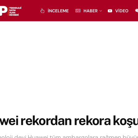
İNCELEME
HABER
VIDEO
ei rekordan rekora koşu
knoloji devi Huawei tüm ambargolara rağmen bü