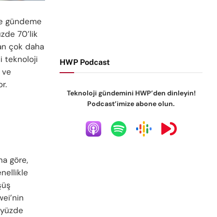
üme gündeme
üzde 70’lik
ran çok daha
i teknoloji
HWP Podcast
r ve
r.
Teknoloji gündemini HWP’den dinleyin!
Podcast’imize abone olun.
na göre,
nellikle
şüş
wei’nin
 yüzde