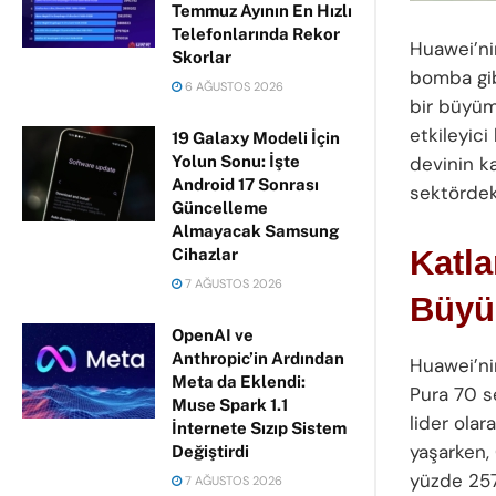
Temmuz Ayının En Hızlı
Telefonlarında Rekor
Huawei’ni
Skorlar
bomba gibi
6 AĞUSTOS 2026
bir büyüm
etkileyici
19 Galaxy Modeli İçin
Yolun Sonu: İşte
devinin ka
Android 17 Sonrası
sektördek
Güncelleme
Almayacak Samsung
Katla
Cihazlar
7 AĞUSTOS 2026
Büyü
OpenAI ve
Anthropic’in Ardından
Huawei’nin
Meta da Eklendi:
Pura 70 s
Muse Spark 1.1
lider ola
İnternete Sızıp Sistem
yaşarken,
Değiştirdi
yüzde 257
7 AĞUSTOS 2026