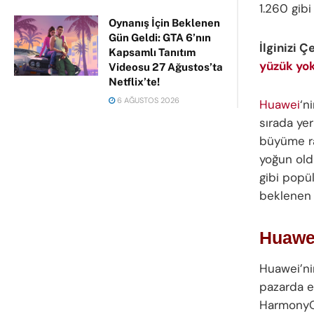
1.260 gib
Oynanış İçin Beklenen
Gün Geldi: GTA 6’nın
İlginizi Ç
Kapsamlı Tanıtım
yüzük yok
Videosu 27 Ağustos’ta
Netflix’te!
6 AĞUSTOS 2026
Huawei
‘n
sırada yer
büyüme rak
yoğun old
gibi popül
beklenen y
Huawei
Huawei’ni
pazarda e
HarmonyOS 