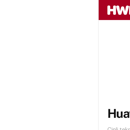
Huaw
Çinli te