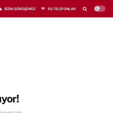
SIZIN GÖRÜŞÜNÜZ
5G TELEFONLAR
yor!
yümeye tam