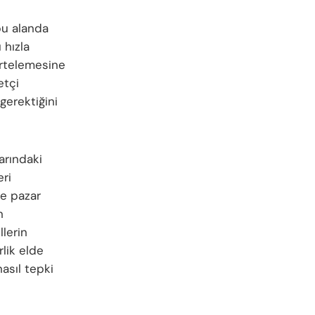
 bu alanda
 hızla
 ertelemesine
etçi
 gerektiğini
arındaki
eri
ve pazar
n
lerin
rlik elde
asıl tepki