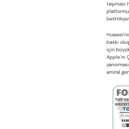
taşımayı h
platformun
belirtiliyor
Huawei’ni
baskı oluş
için büyük
Apple’ın Ç
yansıması
amiral ge