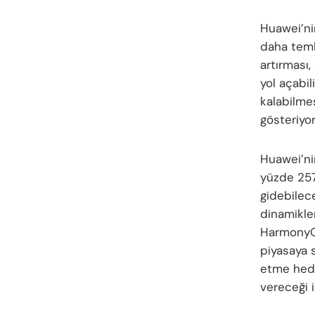
Huawei’nin
daha temk
artırması,
yol açabil
kalabilmes
gösteriyor
Huawei’nin
yüzde 257’
gidebilec
dinamikler
HarmonyOS
piyasaya s
etme hede
vereceği 