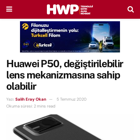
Huawei P50, değiştirilebilir
lens mekanizmasına sahip
olabilir
Yazı:
Salih Eray Okan
5 Temmuz 2020
Okuma süresi: 2 mins read