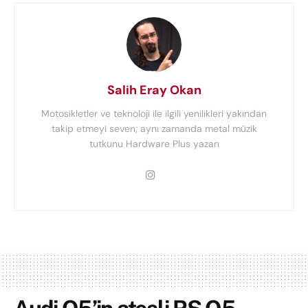
Salih Eray Okan
Motosikletler ve teknoloji ile ilgili yenilikleri yakından
takip etmeyi seven; aynı zamanda metal müzik
tutkunu Hardware Plus yazarı