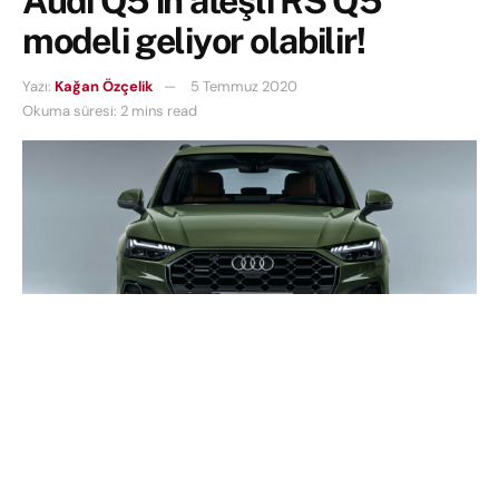
Audi Q5’in ateşli RS Q5
modeli geliyor olabilir!
Yazı:
Kağan Özçelik
5 Temmuz 2020
Okuma süresi: 2 mins read
Audi Q5
‘in piyasadaki geçmişi
2008
yılına kadar
dayanıyor. Geçtiğimiz günlerde
makyajlanan
Q5
‘ten sonra birçok kişi
RS Q5
modeli ile ilgili
konuşmaya başlamıştı.