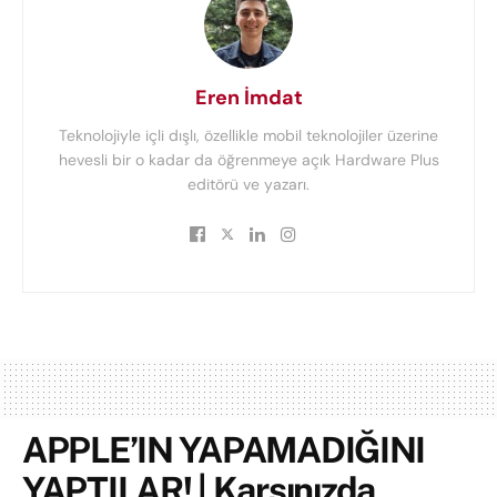
Eren İmdat
Teknolojiyle içli dışlı, özellikle mobil teknolojiler üzerine
hevesli bir o kadar da öğrenmeye açık Hardware Plus
editörü ve yazarı.
APPLE’IN YAPAMADIĞINI
YAPTILAR! | Karşınızda