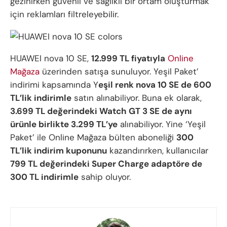
gezinirken güvenli ve sağlıklı bir ortam oluşturmak
için reklamları filtreleyebilir.
HUAWEI nova 10 SE,
12.999 TL fiyatıyla
Online
Mağaza
üzerinden satışa sunuluyor. Yeşil Paket’
indirimi kapsamında Y
eşil renk nova 10 SE de 600
TL’lik indirimle
satın alınabiliyor. Buna ek olarak,
3.699 TL değerindeki Watch GT 3 SE de aynı
ürünle birlikte 3.299 TL’ye
alınabiliyor. Yine ‘Yeşil
Paket’ ile Online Mağaza bülten aboneliği
300
TL’lik indirim kuponunu
kazandırırken, kullanıcılar
799 TL değerindeki Super Charge adaptöre de
300 TL indirimle
sahip oluyor.