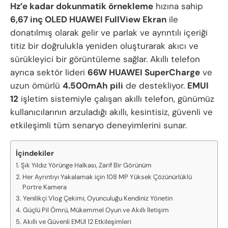
Hz’e kadar dokunmatik örnekleme
hızına sahip
6,67 inç OLED HUAWEI FullView Ekran
ile
donatılmış olarak gelir ve parlak ve ayrıntılı içeriği
titiz bir doğrulukla yeniden oluşturarak akıcı ve
sürükleyici bir görüntüleme sağlar. Akıllı telefon
ayrıca sektör lideri
66W HUAWEI SuperCharge
ve
uzun ömürlü
4.500mAh pili
de destekliyor.
EMUI
12
işletim sistemiyle çalışan akıllı telefon, günümüz
kullanıcılarının arzuladığı akıllı, kesintisiz, güvenli ve
etkileşimli tüm senaryo deneyimlerini sunar.
İçindekiler
Şık Yıldız Yörünge Halkası, Zarif Bir Görünüm
Her Ayrıntıyı Yakalamak için 108 MP Yüksek Çözünürlüklü
Portre Kamera
Yenilikçi Vlog Çekimi, Oyunculuğu Kendiniz Yönetin
Güçlü Pil Ömrü, Mükemmel Oyun ve Akıllı İletişim
Akıllı ve Güvenli EMUI 12 Etkileşimleri