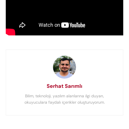
Serhat Sarımlı
Bilim, teknoloji, yazılım alanlarına ilgi duyan,
okuyuculara faydalı içerikler oluşturuyorum.