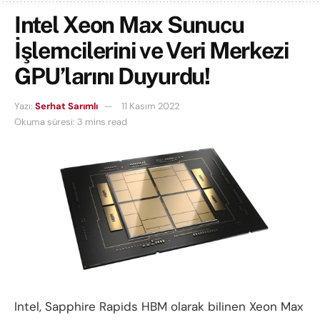
Intel Xeon Max Sunucu
İşlemcilerini ve Veri Merkezi
GPU’larını Duyurdu!
Yazı:
Serhat Sarımlı
11 Kasım 2022
Okuma süresi: 3 mins read
Intel, Sapphire Rapids HBM olarak bilinen Xeon Max