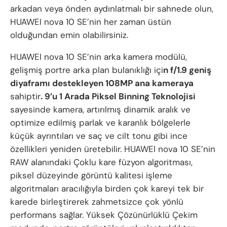
arkadan veya önden aydınlatmalı bir sahnede olun,
HUAWEI nova 10 SE’nin her zaman üstün
olduğundan emin olabilirsiniz.
HUAWEI nova 10 SE’nin arka kamera modülü,
gelişmiş portre arka plan bulanıklığı içi
n f/1.9 geniş
diyaframı destekleyen 108MP ana kameraya
sahiptir
. 9’u 1 Arada Piksel Binning Teknolojisi
sayesinde kamera, artırılmış dinamik aralık ve
optimize edilmiş parlak ve karanlık bölgelerle
küçük ayrıntıları ve saç ve cilt tonu gibi ince
özellikleri yeniden üretebilir. HUAWEI nova 10 SE’nin
RAW alanındaki Çoklu kare füzyon algoritması,
piksel düzeyinde görüntü kalitesi işleme
algoritmaları aracılığıyla birden çok kareyi tek bir
karede birleştirerek zahmetsizce çok yönlü
performans sağlar. Yüksek Çözünürlüklü Çekim