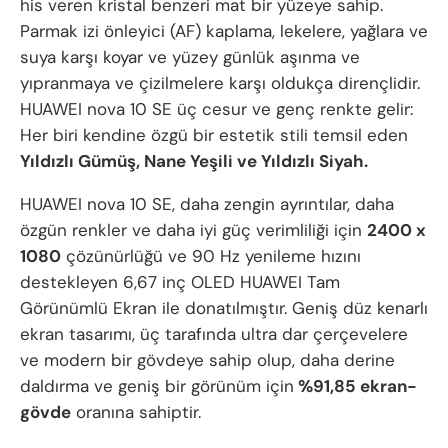
his veren kristal benzeri mat bir yüzeye sahip.
Parmak izi önleyici (AF) kaplama, lekelere, yağlara ve
suya karşı koyar ve yüzey günlük aşınma ve
yıpranmaya ve çizilmelere karşı oldukça dirençlidir.
HUAWEI nova 10 SE üç cesur ve genç renkte gelir:
Her biri kendine özgü bir estetik stili temsil eden
Yıldızlı Gümüş, Nane Yeşili ve Yıldızlı Siyah.
HUAWEI nova 10 SE, daha zengin ayrıntılar, daha
özgün renkler ve daha iyi güç verimliliği için
2400 x
1080
çözünürlüğü ve 90 Hz yenileme hızını
destekleyen 6,67 inç OLED HUAWEI Tam
Görünümlü Ekran ile donatılmıştır. Geniş düz kenarlı
ekran tasarımı, üç tarafında ultra dar çerçevelere
ve modern bir gövdeye sahip olup, daha derine
daldırma ve geniş bir görünüm için
%91,85 ekran-
gövde
oranına sahiptir.