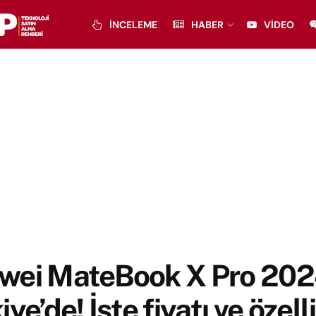
İNCELEME
HABER
VIDEO
wei MateBook X Pro 20
iye’de! İşte fiyatı ve özelli