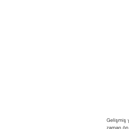
Gelişmiş y
zaman ön 