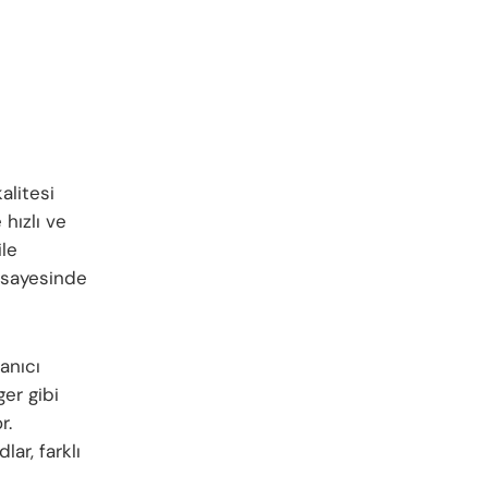
alitesi
 hızlı ve
ile
i sayesinde
lanıcı
er gibi
r.
ar, farklı