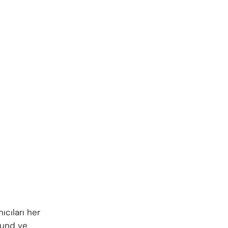
ıcıları her
ound ve