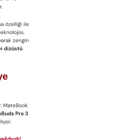
r.
özelliği ile
eknolojisi,
yarak zengin
i dizüstü
ye
r. MateBook
eBuds Pro 3
iyor.
ağdırdı!