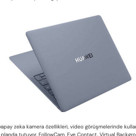
apay zeka kamera özellikleri, video görüşmelerinde kullan
planda tutuyor. FollowCam, Eye Contact, Virtual Backgr