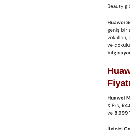
Beauty gib
Huawei S
geniş bir 
vokalleri
ve dokulu 
bilgisaya
Huaw
Fiyat
Huawei Ma
X Pro
, 84
ve
8.999 
İlginizi Ç