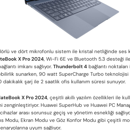
lörlü ve dört mikrofonlu sistem ile kristal netliğinde ses k
teBook X Pro 2024
, Wi-Fi 6E ve Bluetooth 5.3 desteği ile
bağlantı imkanı sağlıyor.
Thunderbolt 4
bağlantı noktaları 
lebilirlik sunarken, 90 watt SuperCharge Turbo teknolojis
0 dakikalık şarj ile 2 saatlik ofis kullanım süresi sunuyor.
ateBook X Pro 2024
, çeşitli akıllı yazılım özellikleri ile kul
i zenginleştiriyor. Huawei SuperHub ve Huawei PC Manag
, cihazlar arası sorunsuz geçiş ve yönetim esnekliği sağlıyo
s Modu, Ekran Modu ve Göz Konfor Modu gibi çeşitli modl
senaryolarına uyum sağlıyor.