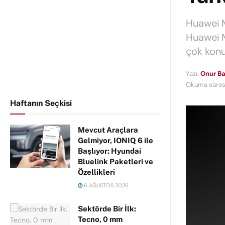
Huawei M
Huawei Ma
çok konu
Yazı:
Onur Ba
Okuma süresi
Haftanın Seçkisi
Mevcut Araçlara
Gelmiyor, IONIQ 6 ile
Başlıyor: Hyundai
Bluelink Paketleri ve
Özellikleri
6 AĞUSTOS 2026
Sektörde Bir İlk:
Tecno, 0 mm