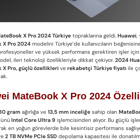
ateBook X Pro 2024
Türkiye
topraklarına geldi.
Huawei
,
 X Pro 2024
modelini Türkiye’de kullanıcıların beğenisin
 profesyoneller ve yüksek performans gerektiren işler için
del, ileri teknoloji özellikleriyle dikkat çekiyor.
2024 Hua
X Pro, güçlü özellikleri
ve
rekabetçi Türkiye fiyatı
ile ç
ak.
i MateBook X Pro 2024 Özelli
80 gram
ağırlığa ve
13,5 mm inceliğe
sahip olan
MateBoo
cünü
Intel Core Ultra 9
işlemcisinden alıyor. Bu güçlü işl
ak en yoğun görevlerde bile kesintisiz performans sağlıyo
e
2 TB NVMe PCIe SSD
depolama kapasitesi ile donatılm