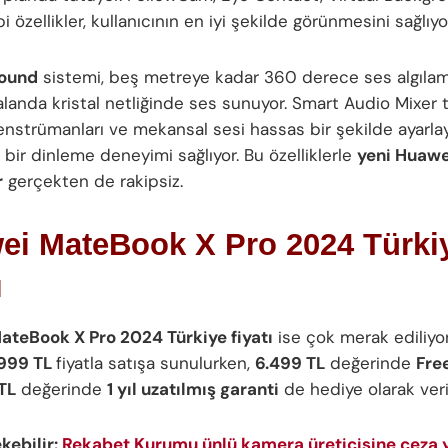
i özellikler, kullanıcının en iyi şekilde görünmesini sağlıyo
ound
sistemi, beş metreye kadar 360 derece ses algılama 
alanda kristal netliğinde ses sunuyor. Smart Audio Mixer t
, enstrümanları ve mekansal sesi hassas bir şekilde ayarla
bir dinleme deneyimi sağlıyor. Bu özelliklerle
yeni Huawe
r
gerçekten de rakipsiz.
ei MateBook X Pro 2024 Türki
ı
teBook X Pro 2024 Türkiye fiyatı
ise çok merak ediliyo
.999 TL
fiyatla satışa sunulurken,
6.499 TL
değerinde
Fre
TL
değerinde
1 yıl uzatılmış garanti
de hediye olarak veril
ekebilir:
Rekabet Kurumu ünlü kamera üreticisine ceza y