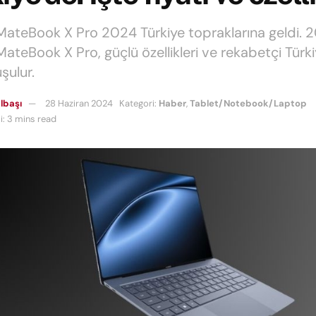
ateBook X Pro 2024 Türkiye topraklarına geldi. 
teBook X Pro, güçlü özellikleri ve rekabetçi Türkiye
şulur.
lbaşı
28 Haziran 2024
Kategori:
Haber
,
Tablet/Notebook/Laptop
: 3 mins read