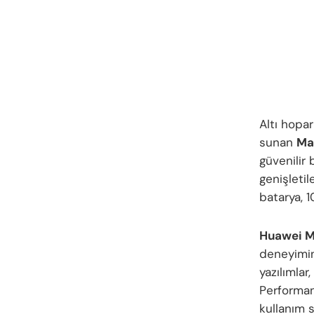
Altı hopar
sunan
Ma
güvenilir 
genişleti
batarya, 1
Huawei M
deneyimin
yazılımlar
Performan
kullanım 