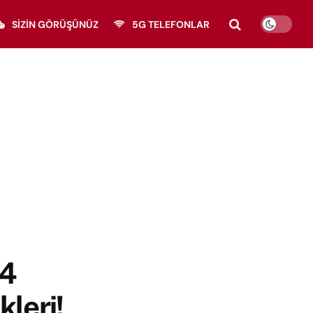
SIZIN GÖRÜŞÜNÜZ
5G TELEFONLAR
24
kleri!