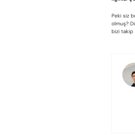
Peki siz 
olmuş? Düş
bizi taki