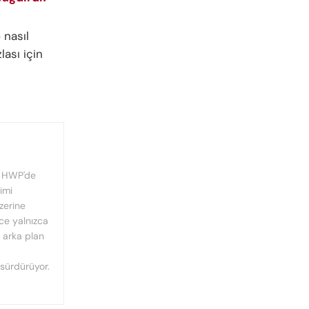
p
nasıl
lası için
, HWP'de
imi
üzerine
nce yalnızca
n arka plan
 sürdürüyor.