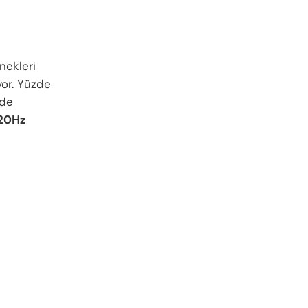
nekleri
yor. Yüzde
nde
20Hz