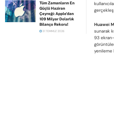
kullanıcıl
Tüm Zamanların En
Güçlü Haziran
gerçekleş
Çeyreği: Apple’dan
109 Milyar Dolarlık
Huawei M
Bilanço Rekoru!
sunarak ku
31 TEMMUZ 2026
93 ekran
görüntüle
yenileme h