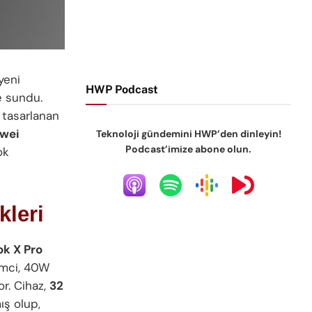
 yeni
HWP Podcast
e sundu.
 tasarlanan
wei
Teknoloji gündemini HWP’den dinleyin!
Podcast’imize abone olun.
ok
kleri
k X Pro
emci, 40W
r. Cihaz,
32
ış olup,