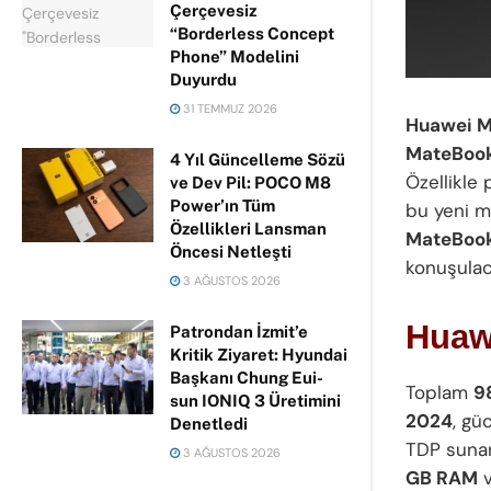
Çerçevesiz
“Borderless Concept
Phone” Modelini
Duyurdu
31 TEMMUZ 2026
Huawei M
MateBook
4 Yıl Güncelleme Sözü
Özellikle
ve Dev Pil: POCO M8
Power’ın Tüm
bu yeni mo
Özellikleri Lansman
MateBook 
Öncesi Netleşti
konuşulac
3 AĞUSTOS 2026
Huawe
Patrondan İzmit’e
Kritik Ziyaret: Hyundai
Başkanı Chung Eui-
Toplam
9
sun IONIQ 3 Üretimini
2024
, gü
Denetledi
TDP sunar
3 AĞUSTOS 2026
GB RAM
v