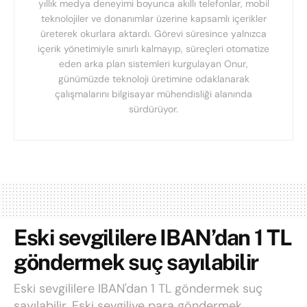
yıllık medya deneyimi boyunca akıllı telefonlar, mobil
teknolojiler ve donanımlar üzerine kapsamlı içerikler
üreterek okurlara aktardı. Görevi süresince yalnızca
içerik yönetimiyle sınırlı kalmayıp, süreçleri otomatize
eden arka plan sistemleri kurgulayan Onur,
günümüzde teknoloji üretimine odaklanarak
çalışmalarını bilgisayar mühendisliği alanında
sürdürüyor.
Eski sevgililere IBAN’dan 1 TL
göndermek suç sayılabilir
Eski sevgililere IBAN'dan 1 TL göndermek suç
sayılabilir. Eski sevgiliye para göndermek