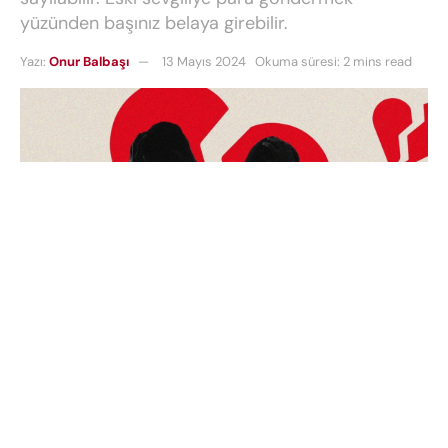
yüzünden başınız belaya girebilir.
Yazı:
Onur Balbaşı
13 Mayıs 2024
Okuma süresi: 2 mins read
Eski sevgililere IBAN’dan 1 TL göndermek
suç
sayılabilir.
Eski sevgiliye para göndermek
umutsuz
aşıkların bir numaralı
eski sevgiliye ulaşma
taktikleri
arasında yer alıyor. Hürriyet Gazetesi
yazarı Orkun Ün, bugünkü köşe yazısında eski