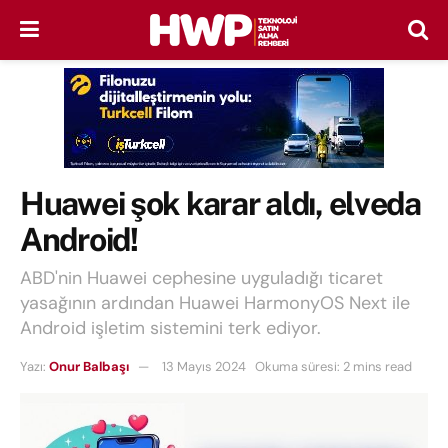
Huawei şok karar aldı, elveda
Android!
ABD'nin Huawei cephesine uyguladığı ticaret
yasağının ardından Huawei HarmonyOS Next ile
Android işletim sistemini terk ediyor.
Yazı:
Onur Balbaşı
13 Mayıs 2024
Okuma süresi: 2 mins read