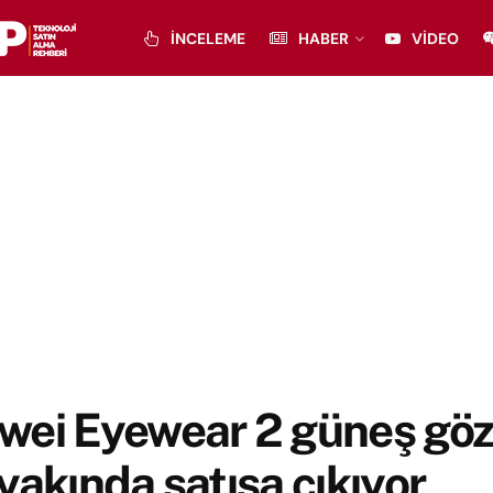
İNCELEME
HABER
VIDEO
wei Eyewear 2 güneş gö
yakında satışa çıkıyor