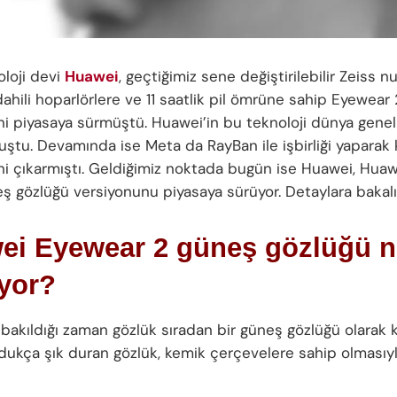
oloji devi
Huawei
, geçtiğimiz sene değiştirilebilir Zeiss n
dahili hoparlörlere ve 11 saatlik pil ömrüne sahip Eyewear 2
ini piyasaya sürmüştü. Huawei’in bu teknoloji dünya gene
ştu. Devamında ise Meta da RayBan ile işbirliği yaparak k
ini çıkarmıştı. Geldiğimiz noktada bugün ise Huawei, Hua
eş gözlüğü versiyonunu piyasaya sürüyor. Detaylara bakal
ei Eyewear 2 güneş gözlüğü n
yor?
 bakıldığı zaman gözlük sıradan bir güneş gözlüğü olarak 
Oldukça şık duran gözlük, kemik çerçevelere sahip olmasıy