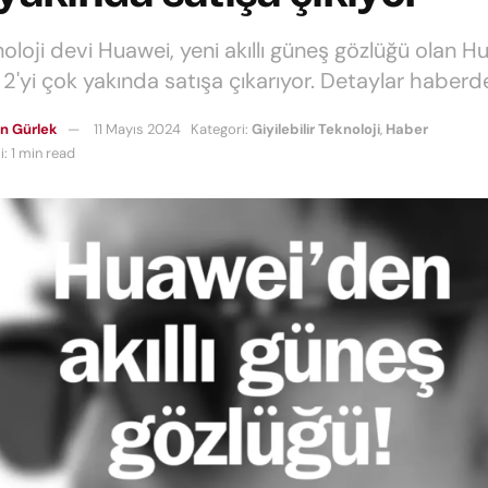
noloji devi Huawei, yeni akıllı güneş gözlüğü olan H
2'yi çok yakında satışa çıkarıyor. Detaylar haberd
n Gürlek
11 Mayıs 2024
Kategori:
Giyilebilir Teknoloji
,
Haber
: 1 min read