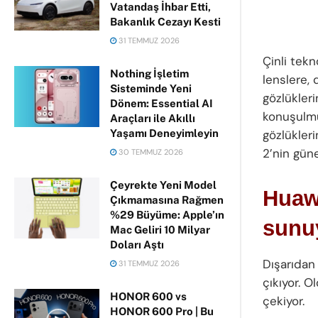
Vatandaş İhbar Etti,
Bakanlık Cezayı Kesti
31 TEMMUZ 2026
Çinli tekn
Nothing İşletim
lenslere, 
Sisteminde Yeni
gözlükler
Dönem: Essential AI
konuşulmu
Araçları ile Akıllı
Yaşamı Deneyimleyin
gözlükler
2’nin gün
30 TEMMUZ 2026
Çeyrekte Yeni Model
Huaw
Çıkmamasına Rağmen
%29 Büyüme: Apple’ın
sunu
Mac Geliri 10 Milyar
Doları Aştı
Dışarıdan
31 TEMMUZ 2026
çıkıyor. 
HONOR 600 vs
çekiyor.
HONOR 600 Pro | Bu