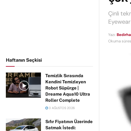
Çinli tek
Eyewear 
Yazı:
Bedirha
Okuma süresi
Haftanın Seçkisi
Temizlik Sırasında
Kendini Temizleyen
Robot Süpürge |
Dreame Aqua10 Ultra
Roller Complete
3 AĞUSTOS 2026
Sıfır Fiyatının Üzerinde
Satmak İstedi: