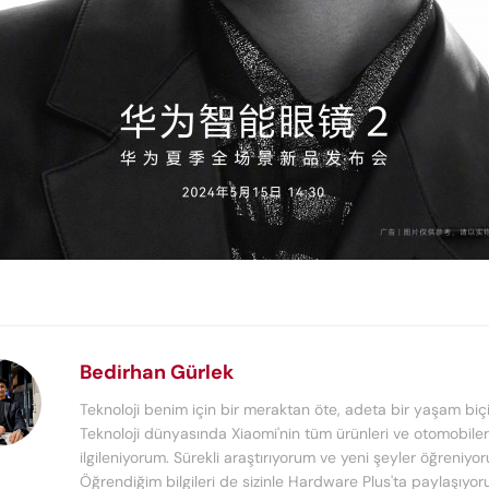
Bedirhan Gürlek
Teknoloji benim için bir meraktan öte, adeta bir yaşam biçi
Teknoloji dünyasında Xiaomi'nin tüm ürünleri ve otomobiler 
ilgileniyorum. Sürekli araştırıyorum ve yeni şeyler öğreniyo
Öğrendiğim bilgileri de sizinle Hardware Plus'ta paylaşıyor