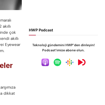
umaralı
 akıllı
HWP Podcast
linde çok
endi akıllı
wei Eyewear
Teknoloji gündemini HWP’den dinleyin!
Podcast’imize abone olun.
ım.
eler
karşımıza
la dikkat