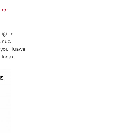
ener
iği ile
sunuz.
uyor. Huawei
ılacak.