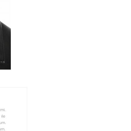
mi.
ile
rum.
um.