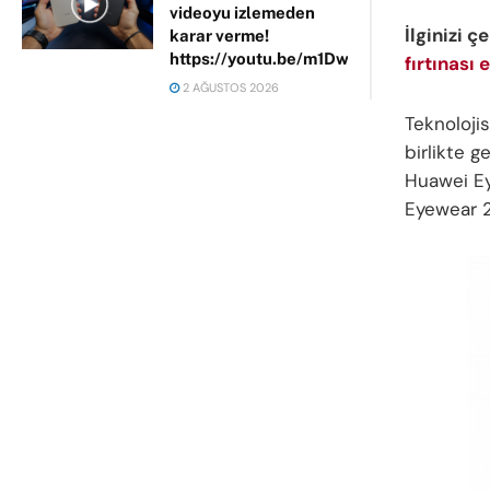
videoyu izlemeden
İlginizi ç
karar verme!
https://youtu.be/m1DwhP3lPCM
fırtınası e
2 AĞUSTOS 2026
Teknolojis
birlikte g
Huawei Ey
Eyewear 2