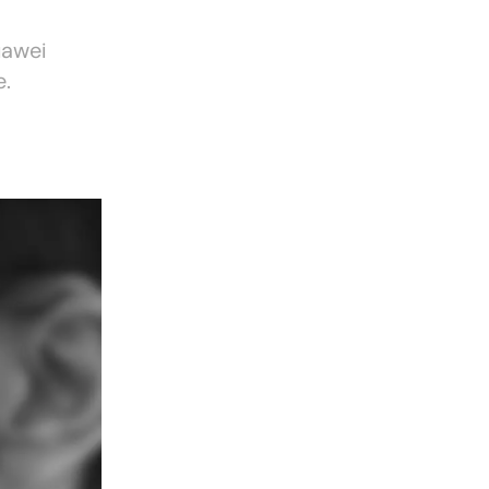
uawei
e.