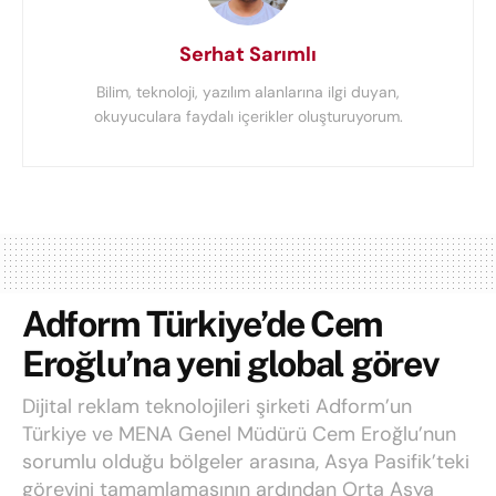
Serhat Sarımlı
Bilim, teknoloji, yazılım alanlarına ilgi duyan,
okuyuculara faydalı içerikler oluşturuyorum.
Adform Türkiye’de Cem
Eroğlu’na yeni global görev
Dijital reklam teknolojileri şirketi Adform’un
Türkiye ve MENA Genel Müdürü Cem Eroğlu’nun
sorumlu olduğu bölgeler arasına, Asya Pasifik’teki
görevini tamamlamasının ardından Orta Asya