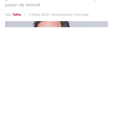
pazarı da eklendi.
Yazı:
Talha
11 Nisan 2023
Okuma süresi: 1 min read
Modern pazarlama için oluşturulmuş tek küresel,
bağımsız ve tamamen entegre reklam platformu
olan
Adform’un Türkiye ve MENA Genel Müdürü
Cem Eroğlu
’na üst düzey bir görev daha verildi.