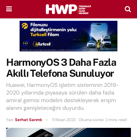
HarmonyOS 3 Daha Fazla
Akıllı Telefona Sunuluyor
Huawei, HarmonyOS işletim sisteminin 2019-
2020 yıllarında piyasaya sürülen daha fazla
amiral gemisi modelini destekleyerek erişim
alanını genişleteceğini duyurdu.
Yazı:
Serhat Sarımlı
11 Nisan 2023
Okuma süresi: 2 mins read