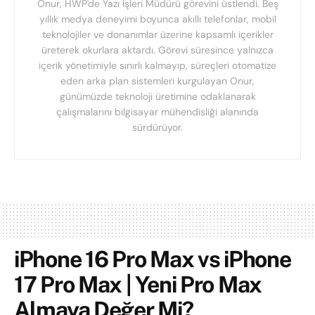
Onur, HWP'de Yazı İşleri Müdürü görevini üstlendi. Beş
yıllık medya deneyimi boyunca akıllı telefonlar, mobil
teknolojiler ve donanımlar üzerine kapsamlı içerikler
üreterek okurlara aktardı. Görevi süresince yalnızca
içerik yönetimiyle sınırlı kalmayıp, süreçleri otomatize
eden arka plan sistemleri kurgulayan Onur,
günümüzde teknoloji üretimine odaklanarak
çalışmalarını bilgisayar mühendisliği alanında
sürdürüyor.
iPhone 16 Pro Max vs iPhone
17 Pro Max | Yeni Pro Max
Almaya Değer Mi?