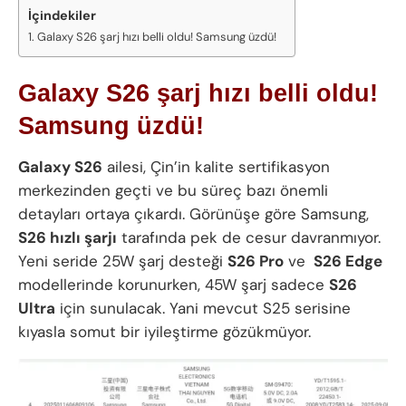
İçindekiler
Galaxy S26 şarj hızı belli oldu! Samsung üzdü!
Galaxy S26 şarj hızı belli oldu!
Samsung üzdü!
Galaxy S26
ailesi, Çin’in kalite sertifikasyon
merkezinden geçti ve bu süreç bazı önemli
detayları ortaya çıkardı. Görünüşe göre Samsung,
S26 hızlı şarjı
tarafında pek de cesur davranmıyor.
Yeni seride 25W şarj desteği
S26 Pro
ve
S26 Edge
modellerinde korunurken, 45W şarj sadece
S26
Ultra
için sunulacak. Yani mevcut S25 serisine
kıyasla somut bir iyileştirme gözükmüyor.