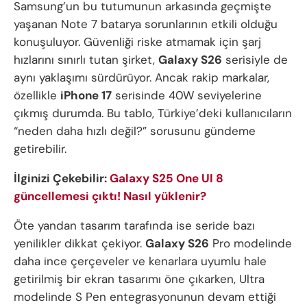
Samsung’un bu tutumunun arkasında geçmişte
yaşanan Note 7 batarya sorunlarının etkili olduğu
konuşuluyor. Güvenliği riske atmamak için şarj
hızlarını sınırlı tutan şirket,
Galaxy S26
serisiyle de
aynı yaklaşımı sürdürüyor. Ancak rakip markalar,
özellikle
iPhone 17
serisinde 40W seviyelerine
çıkmış durumda. Bu tablo, Türkiye’deki kullanıcıların
“neden daha hızlı değil?” sorusunu gündeme
getirebilir.
İlginizi Çekebilir:
Galaxy S25 One UI 8
güncellemesi çıktı! Nasıl yüklenir?
Öte yandan tasarım tarafında ise seride bazı
yenilikler dikkat çekiyor.
Galaxy S26
Pro modelinde
daha ince çerçeveler ve kenarlara uyumlu hale
getirilmiş bir ekran tasarımı öne çıkarken, Ultra
modelinde S Pen entegrasyonunun devam ettiği