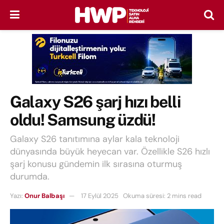
Galaxy S26 şarj hızı belli
oldu! Samsung üzdü!
Galaxy S26 tanıtımına aylar kala teknoloji
dünyasında büyük heyecan var. Özellikle S26 hızlı
şarj konusu gündemin ilk sırasına oturmuş
durumda.
Yazı:
Onur Balbaşı
17 Eylül 2025
Okuma süresi: 2 mins read