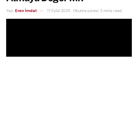
Yazı:
Eren İmdat
17 Eylül 2025
Okuma süresi: 3 mins read
iPhone 16 Pro Max ve iPhone 17 Pro Max renk
seçenekleri bakımından farklılaşıyor. Doğal
Titanyum, Siyah Titanyum, Beyaz Titanyum ve Mavi
Titanyum yerini Gümüş, Turuncu ve Lacivert alıyor.
Boyutlarda ise küçük farklar var. iPhone 16 Pro Max,