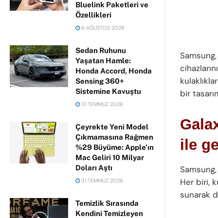
Bluelink Paketleri ve
Özellikleri
6 AĞUSTOS 2026
Sedan Ruhunu
Samsung, y
Yaşatan Hamle:
cihazların
Honda Accord, Honda
kulaklıkl
Sensing 360+
Sistemine Kavuştu
bir tasar
31 TEMMUZ 2026
Galax
Çeyrekte Yeni Model
Çıkmamasına Rağmen
ile g
%29 Büyüme: Apple’ın
Mac Geliri 10 Milyar
Doları Aştı
Samsung, 
Her biri, 
31 TEMMUZ 2026
sunarak di
Temizlik Sırasında
Kendini Temizleyen