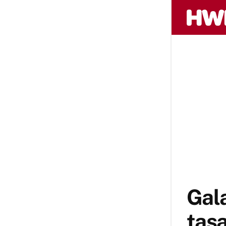
Gala
tasa