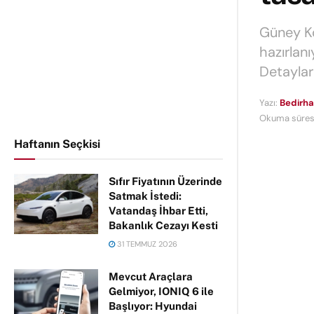
Güney Ko
hazırlan
Detaylar
Yazı:
Bedirha
Okuma süresi
Haftanın Seçkisi
Sıfır Fiyatının Üzerinde
Satmak İstedi:
Vatandaş İhbar Etti,
Bakanlık Cezayı Kesti
31 TEMMUZ 2026
Mevcut Araçlara
Gelmiyor, IONIQ 6 ile
Başlıyor: Hyundai