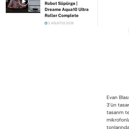
Robot Süpürge |
Dreame Aqua10 Ultra
Roller Complete
3 AĞUSTOS 2026
Evan Blass
3’ün tasar
tasarım te
mikrofonl
tonlarında