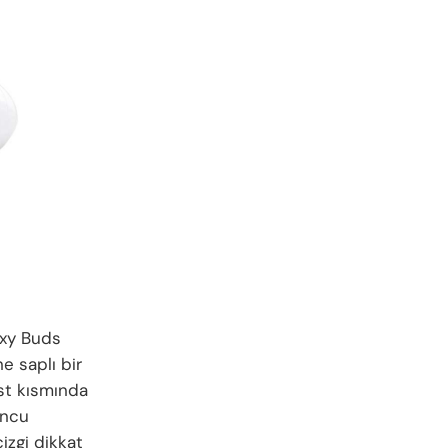
laxy Buds
ne saplı bir
üst kısmında
uncu
izgi dikkat