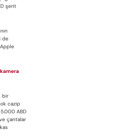
ED şerit
ının
i de
e Apple
k kamera
 bir
çok cazip
da 5.000 ABD
 ve çantalar
akas