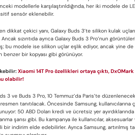
nceki modellerle karşılaştırıldığında, her iki modele de L
itif sensör eklenebilir.
 en dikkat çekici yanı, Galaxy Buds 3’te silikon kulak uçlar
 Ancak sızıntıda ayrıca Galaxy Buds 3 Pro’nun görüntüler
ş; bu modele ise silikon uçlar eşlik ediyor, ancak yine d
n benzer bir kopyası gibi görünüyor.
ekebilir:
Xiaomi 14T Pro özellikleri ortaya çıktı, DxOMar
 olabilir!
ds 3 ve Buds 3 Pro, 10 Temmuz’da Paris’te düzenlenecek
e resmen tanıtılacak. Öncesinde Samsung, kullanıcılarına 
sunuyor: 50 ABD Doları kredi ve ücretsiz yer ayırdıkların
anma şansı gibi. Bu kampanya ile kullanıcılar, aksesuarlar
i bir indirim elde edebilirler. Ayrıca Samsung, artırılmış t
 de sunmayı planlıyor.