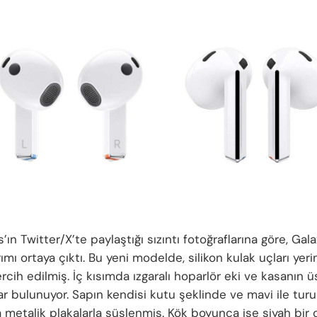
’ın Twitter/X’te paylaştığı sızıntı fotoğraflarına göre, Ga
ımı ortaya çıktı. Bu yeni modelde, silikon kulak uçları yeri
rcih edilmiş. İç kısımda ızgaralı hoparlör eki ve kasanın 
ar bulunuyor. Sapın kendisi kutu şeklinde ve mavi ile tur
 metalik plakalarla süslenmiş. Kök boyunca ise siyah bir ç