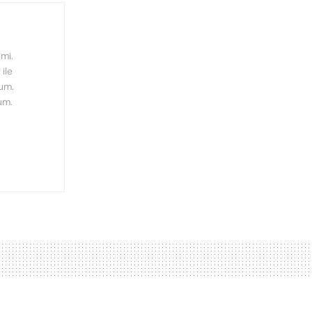
mi.
ile
rum.
um.