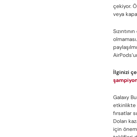
çekiyor. Ö
veya kapas
Sızıntının
olmaması.
paylaşılmı
AirPods’u
İlginizi ç
şampiyonu
Galaxy Bu
etkinlikt
fırsatlar 
Doları kaz
için öneml
teklifleri