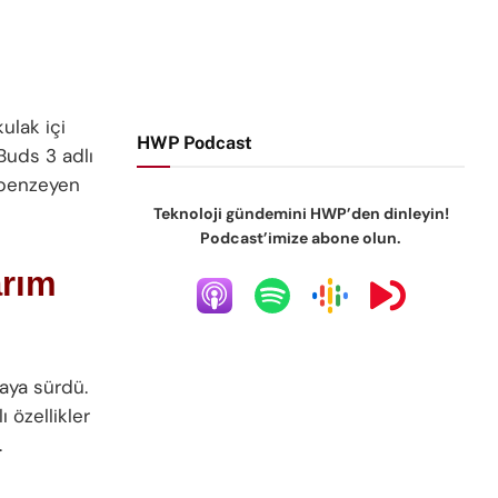
ulak içi
HWP Podcast
 Buds 3 adlı
a benzeyen
Teknoloji gündemini HWP’den dinleyin!
Podcast’imize abone olun.
arım
aya sürdü.
 özellikler
.