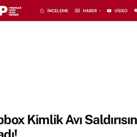
İNCELEME
HABER
VIDEO
box Kimlik Avı Saldırısı
dı!