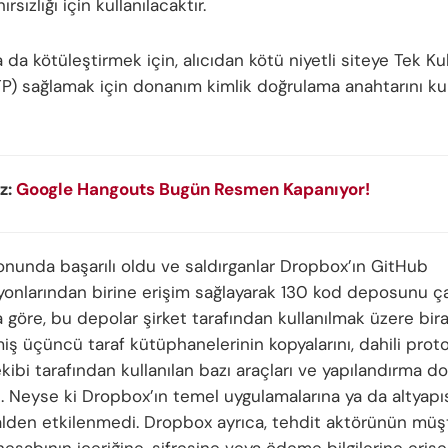
ırsızlığı için kullanılacaktır.
a da kötüleştirmek için, alıcıdan kötü niyetli siteye Tek Ku
TP) sağlamak için donanım kimlik doğrulama anahtarını ku
z:
Google Hangouts Bugün Resmen Kapanıyor!
onunda başarılı oldu ve saldırganlar Dropbox’ın GitHub
yonlarından birine erişim sağlayarak 130 kod deposunu ça
 göre, bu depolar şirket tarafından kullanılmak üzere bir
miş üçüncü taraf kütüphanelerinin kopyalarını, dahili proto
kibi tarafından kullanılan bazı araçları ve yapılandırma do
u. Neyse ki Dropbox’ın temel uygulamalarına ya da altyapı
lalden etkilenmedi. Dropbox ayrıca, tehdit aktörünün müşt
esabının içeriğine, şifresine veya ödeme bilgilerine eriş