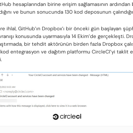
itHub hesaplarından birine erişim sağlamasının ardından b
şadığını ve bunun sonucunda 130 kod deposunun çalındığı
re ihlal, GitHub’ın Dropbox’ı bir önceki gün başlayan şüph
ranışı konusunda uyarmasıyla 14 Ekim’de gerçekleşti. D
raştırmada, bir tehdit aktörünün birden fazla Dropbox çalı
 kod entegrasyon ve dağıtım platformu CircleCI’yi taklit et
.