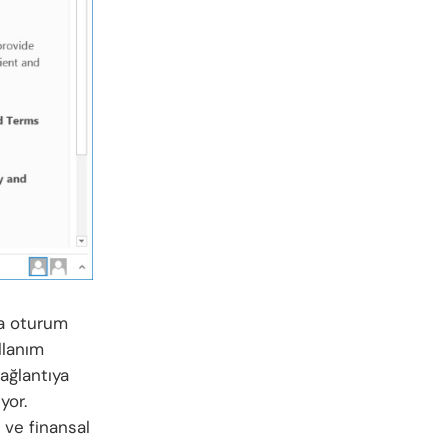
da oturum
llanım
bağlantıya
yor.
k ve finansal