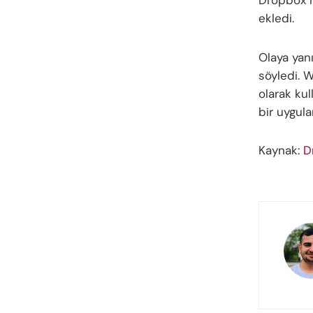
ekledi.
Olaya yan
söyledi. W
olarak kul
bir uygul
Kaynak:
D