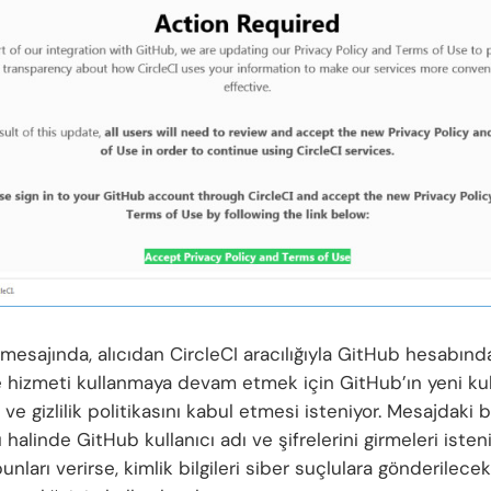
ı mesajında, alıcıdan CircleCI aracılığıyla GitHub hesabın
 hizmeti kullanmaya devam etmek için GitHub’ın yeni ku
ı ve gizlilik politikasını kabul etmesi isteniyor. Mesajdaki 
ı halinde GitHub kullanıcı adı ve şifrelerini girmeleri isteni
bunları verirse, kimlik bilgileri siber suçlulara gönderilece