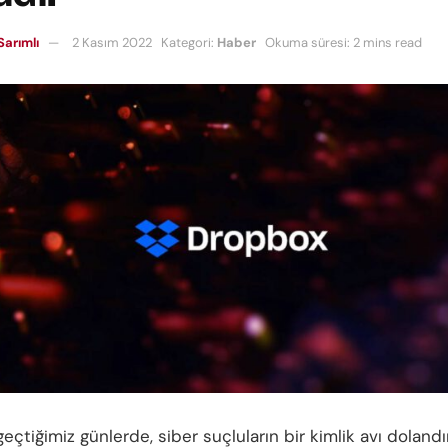
Sarımlı
2 Kasım 2022
Kategori:
Haber
Okuma süresi: 2 mins read
çtiğimiz günlerde, siber suçluların bir kimlik avı dolandırı