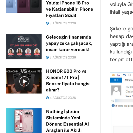
Yolda: iPhone 18 Pro
yoluyla G
ve Katlanabilir iPhone
ihlali ya
Fiyatları Sızdı!
3 AĞUSTOS 2026
Şirkete gö
hesap dav
Geleceğin finansında
yapay zeka çalışacak,
yaptığı a
insan karar verecek!
kullandığı
3 AĞUSTOS 2026
tespit etti
HONOR 600 Pro vs
Xiaomi 17T Pro |
Benzer fiyata hangisi
alınır?
4 AĞUSTOS 2026
Nothing İşletim
Sisteminde Yeni
Dönem: Essential AI
Araçları ile Akıllı