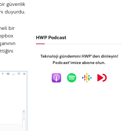
ir güvenlik
nı duyurdu.
eli bir
ropbox
HWP Podcast
şanının
tiğini
Teknoloji gündemini HWP’den dinleyin!
Podcast’imize abone olun.