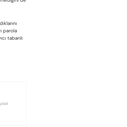
ıklarını
ı parola
ıcı tabanlı
ydalı