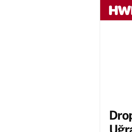
Drop
Uğra