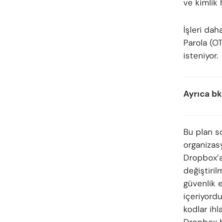
ve kimlik h
İşleri dah
Parola (O
isteniyor.
Ayrıca bk
Bu plan s
organizas
Dropbox’a
değiştiril
güvenlik e
içeriyord
kodlar ih
Dropbox h