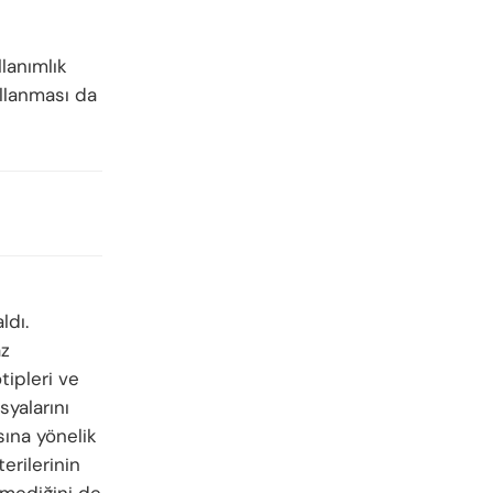
llanımlık
llanması da
ldı.
az
tipleri ve
syalarını
sına yönelik
erilerinin
emediğini de