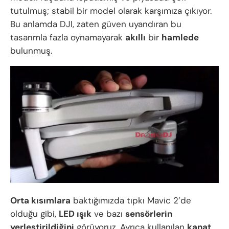
tutulmuş; stabil bir model olarak karşımıza çıkıyor.
Bu anlamda DJI, zaten güven uyandıran bu
tasarımla fazla oynamayarak
akıllı
bir
hamlede
bulunmuş.
Orta kısımlara
baktığımızda tıpkı Mavic 2’de
olduğu gibi,
LED ışık
ve bazı
sensörlerin
yerleştirildiğini
görüyoruz. Ayrıca kullanılan
kanat