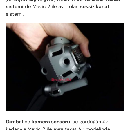
sistemi
de Mavic 2 ile aynı olan
sessiz kanat
sistemi.
Gimbal
ve
kamera sensörü
ise gördüğümüz
kadarıyla Mavic 2 ile
aynı
fakat Air modelinde