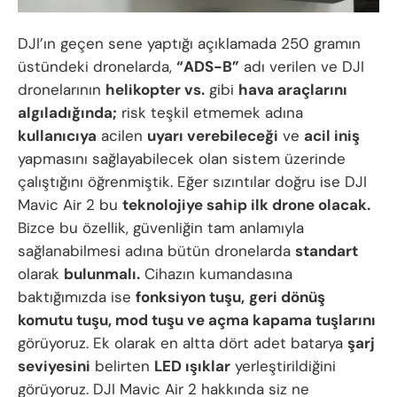
DJI’ın geçen sene yaptığı açıklamada 250 gramın
üstündeki dronelarda,
“ADS-B”
adı verilen ve DJI
dronelarının
helikopter vs.
gibi
hava araçlarını
algıladığında;
risk teşkil etmemek adına
kullanıcıya
acilen
uyarı verebileceği
ve
acil iniş
yapmasını sağlayabilecek olan sistem üzerinde
çalıştığını öğrenmiştik. Eğer sızıntılar doğru ise DJI
Mavic Air 2 bu
teknolojiye sahip ilk drone olacak.
Bizce bu özellik, güvenliğin tam anlamıyla
sağlanabilmesi adına bütün dronelarda
standart
olarak
bulunmalı.
Cihazın kumandasına
baktığımızda ise
fonksiyon tuşu,
geri dönüş
komutu tuşu, mod tuşu ve açma kapama tuşlarını
görüyoruz. Ek olarak en altta dört adet batarya
şarj
seviyesini
belirten
LED ışıklar
yerleştirildiğini
görüyoruz. DJI Mavic Air 2 hakkında siz ne