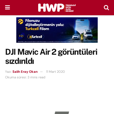
DJI Mavic Air 2 görüntüleri
sızdırıldı
Yazı:
Salih Eray Okan
11 Mart 2020
Okuma süresi: 3 mins read