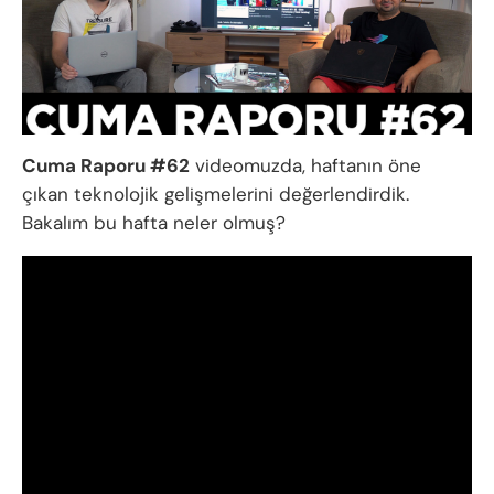
Cuma Raporu #62
videomuzda, haftanın öne
çıkan teknolojik gelişmelerini değerlendirdik.
Bakalım bu hafta neler olmuş?