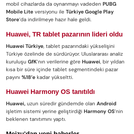
mobil cihazlarda da oynanmayı vadeden
PUBG
Mobile Lite
versiyonu ile
Türkiye Google Play
Store
‘da indirilmeye hazır hale geldi.
Huawei, TR tablet pazarının lideri oldu
Huawei Türkiye
, tablet pazarındaki yükselişini
Türkiye özelinde de sürdürüyor. Uluslararası analiz
kuruluşu
GfK
’nın verilerine göre
Huawei
, bir yıldan
kısa bir süre içinde tablet segmentindeki pazar
payını
%18’e
kadar yükseltti.
Huawei Harmony OS tanıtıldı
Huawei,
uzun süredir gündemde olan
Android
işletim sistemi yerine geliştirdiği
Harmony
OS
’nin
beklenen tanıtımını yaptı.
Meizu’dan yeni haberler