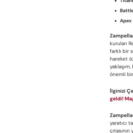
Titanf
Battl
Apex
Zampella
kurulan R
farklı bir 
hareket ö
yaklaşım, 
önemli bi
İlginizi Ç
geldi! Ma
Zampella
yaratıcı t
çıtasının 