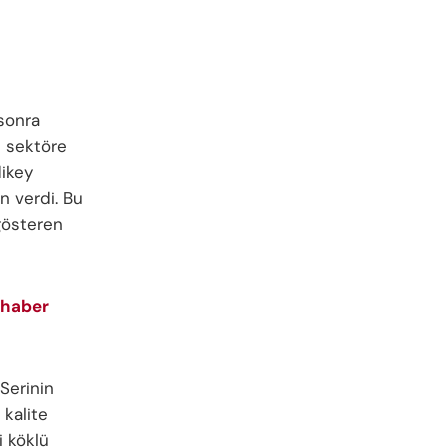
 sonra
e sektöre
dikey
n verdi. Bu
 gösteren
 haber
 Serinin
 kalite
i köklü