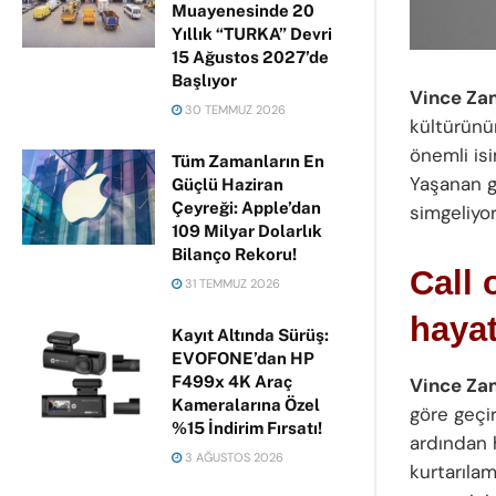
Muayenesinde 20
Yıllık “TURKA” Devri
15 Ağustos 2027’de
Başlıyor
Vince Za
30 TEMMUZ 2026
kültürünü
önemli is
Tüm Zamanların En
Yaşanan g
Güçlü Haziran
Çeyreği: Apple’dan
simgeliyor
109 Milyar Dolarlık
Bilanço Rekoru!
Call 
31 TEMMUZ 2026
hayat
Kayıt Altında Sürüş:
EVOFONE’dan HP
F499x 4K Araç
Vince Za
Kameralarına Özel
göre geçir
%15 İndirim Fırsatı!
ardından 
3 AĞUSTOS 2026
kurtarılam