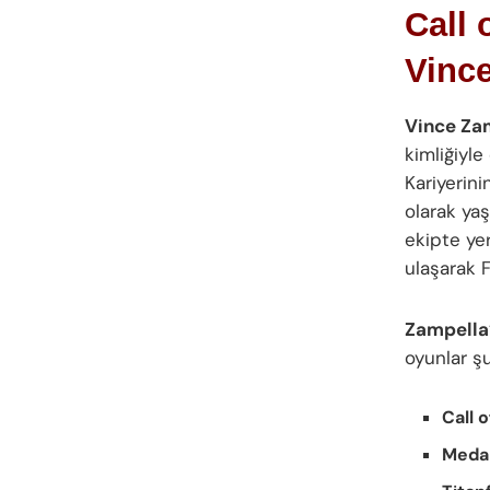
Call 
Vinc
Vince Za
kimliğiyle
Kariyerini
olarak ya
ekipte yer
ulaşarak F
Zampella
oyunlar şu
Call 
Medal