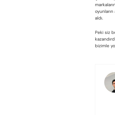
markaların
oyunların 
aldı.
Peki siz
kazandırd
bizimle y