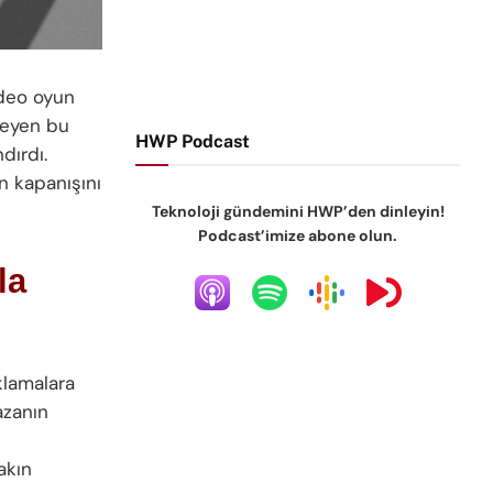
ideo oyun
leyen bu
HWP Podcast
dırdı.
n kapanışını
Teknoloji gündemini HWP’den dinleyin!
Podcast’imize abone olun.
la
klamalara
azanın
akın