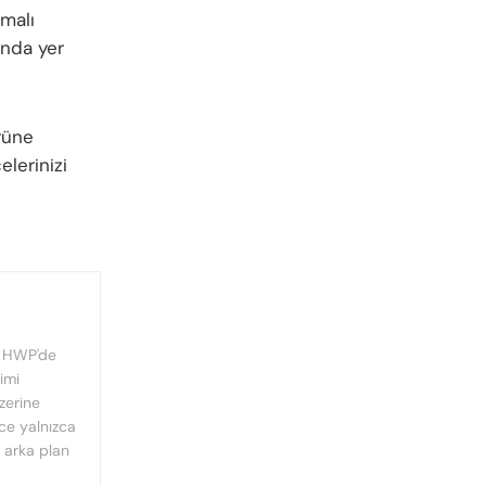
emalı
ında yer
rüne
lerinizi
, HWP'de
imi
üzerine
nce yalnızca
n arka plan