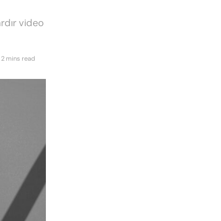
ardır video
 2 mins read