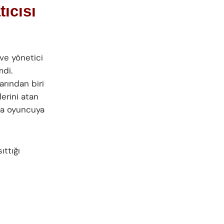
ıcısı
 ve yönetici
mdi.
arından biri
erini atan
rca oyuncuya
ıttığı