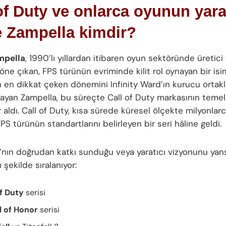
of Duty ve onlarca oyunun yarat
e Zampella kimdir?
mpella
, 1990’lı yıllardan itibaren oyun sektöründe üretici
 öne çıkan, FPS türünün evriminde kilit rol oynayan bir isi
n en dikkat çeken dönemini Infinity Ward’ın kurucu ortakl
şayan Zampella, bu süreçte Call of Duty markasının temell
 aldı. Call of Duty, kısa sürede küresel ölçekte milyonla
PS türünün standartlarını belirleyen bir seri hâline geldi.
’nın doğrudan katkı sunduğu veya yaratıcı vizyonunu yans
 şekilde sıralanıyor:
of Duty
serisi
 of Honor
serisi