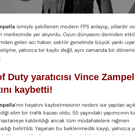
mpella
ismiyle şekillenen modern FPS anlayışı, yıllardır v
n merkezinde yer alıyordu. Oyun dünyasını derinden etki
imden gelen acı haber, sektör genelinde büyük yankı uyan
elişme, yalnızca bir kaybı değil, aynı zamanda bir dönemi
.
of Duty yaratıcısı Vince Zampel
ını kaybetti!
mpella
’nın hayatını kaybetmesinin nedeni ise yapılan açı
diği elim bir trafik kazası oldu. 55 yaşındaki yapımcının k
hastaneye kaldırıldığı ancak tüm müdahalelere rağmen
adığı belirtildi. Yaşanan bu beklenmedik kayıp, yalnızca y