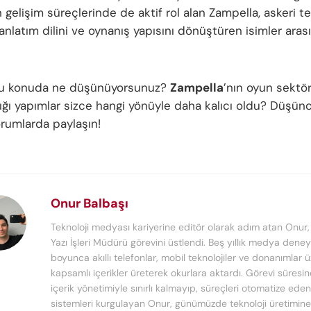
 gelişim süreçlerinde de aktif rol alan Zampella, askeri t
anlatım dilini ve oynanış yapısını dönüştüren isimler aras
 bu konuda ne düşünüyorsunuz?
Zampella
’nın oyun sektö
ığı yapımlar sizce hangi yönüyle daha kalıcı oldu? Düşünce
orumlarda paylaşın!
Onur Balbaşı
Teknoloji medyası kariyerine editör olarak adım atan Onur
Yazı İşleri Müdürü görevini üstlendi. Beş yıllık medya deney
boyunca akıllı telefonlar, mobil teknolojiler ve donanımlar 
kapsamlı içerikler üreterek okurlara aktardı. Görevi süresi
içerik yönetimiyle sınırlı kalmayıp, süreçleri otomatize ede
sistemleri kurgulayan Onur, günümüzde teknoloji üretimine