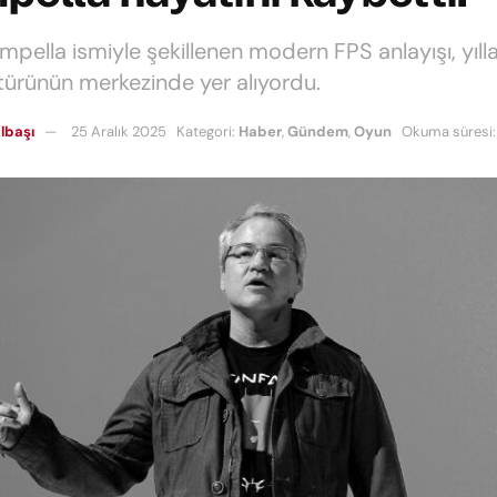
mpella ismiyle şekillenen modern FPS anlayışı, yıll
türünün merkezinde yer alıyordu.
lbaşı
25 Aralık 2025
Kategori:
Haber
,
Gündem
,
Oyun
Okuma süresi: