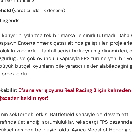
all
ve Titanfall 2
efield
(yaratıcı liderlik dönemi)
 Legends
, kariyerini yalnızca tek bir marka ile sınırlı tutmadı. Daha
espawn Entertainment çatısı altında geliştirilen projelerl
soluk kazandırdı. Titanfall serisi, hızlı oynanış dinamikleri, 
zgürlüğü ve çok oyunculu yapısıyla FPS türüne yeni bir yö
büyük bütçeli oyunların bile yaratıcı riskler alabileceğini
r örnek oldu.
ekebilir:
Efsane yarış oyunu Real Racing 3 için kahreden
ğazadan kaldırılıyor!
’nın sektördeki etkisi Battlefield serisiyle de devam etti.
arafında üstlendiği sorumluluklar, rekabetçi FPS pazarında
yükselmesinde belirleyici oldu. Ayrıca Medal of Honor gib