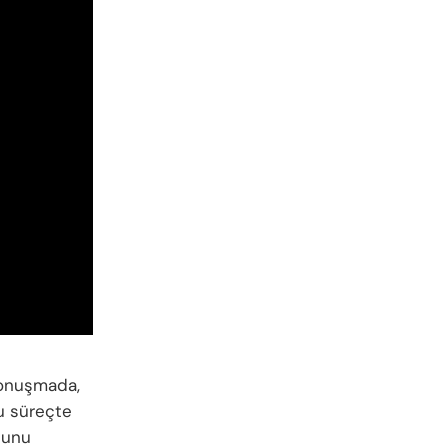
konuşmada,
u süreçte
uşunu