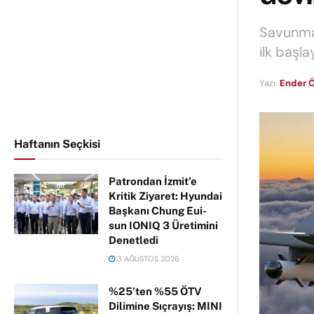
Savunma
ilk başl
Yazı:
Ender Ö
Haftanın Seçkisi
Patrondan İzmit’e
Kritik Ziyaret: Hyundai
Başkanı Chung Eui-
sun IONIQ 3 Üretimini
Denetledi
3 AĞUSTOS 2026
%25’ten %55 ÖTV
Dilimine Sıçrayış: MINI