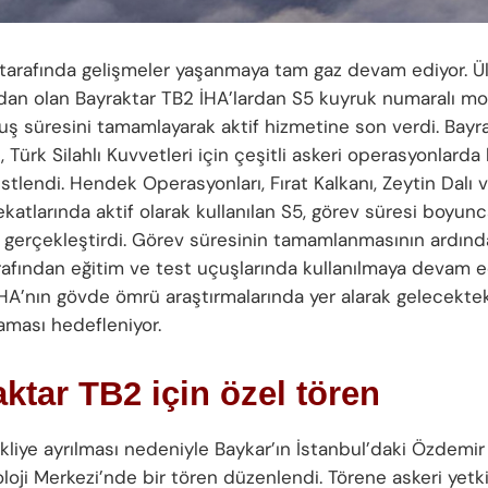
arafında gelişmeler yaşanmaya tam gaz devam ediyor. Ü
ndan olan Bayraktar TB2 İHA’lardan S5 kuyruk numaralı mo
çuş süresini tamamlayarak aktif hizmetine son verdi. Bayr
 Türk Silahlı Kuvvetleri için çeşitli askeri operasyonlarda k
stlendi. Hendek Operasyonları, Fırat Kalkanı, Zeytin Dalı v
ekatlarında aktif olarak kullanılan S5, görev süresi boyu
ti gerçekleştirdi. Görev süresinin tamamlanmasının ardınd
rafından eğitim ve test uçuşlarında kullanılmaya devam 
İHA’nın gövde ömrü araştırmalarında yer alarak gelecektek
aması hedefleniyor.
ktar TB2 için özel tören
kliye ayrılması nedeniyle Baykar’ın İstanbul’daki Özdemir
oloji Merkezi’nde bir tören düzenlendi. Törene askeri yetki