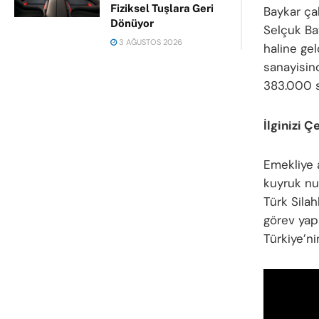
Fiziksel Tuşlara Geri
Baykar çal
Dönüyor
Selçuk Bay
3 AĞUSTOS 2026
haline gel
sanayisin
383.000 sa
İlginizi Ç
Emekliye a
kuyruk num
Türk Silah
görev yap
Türkiye’n