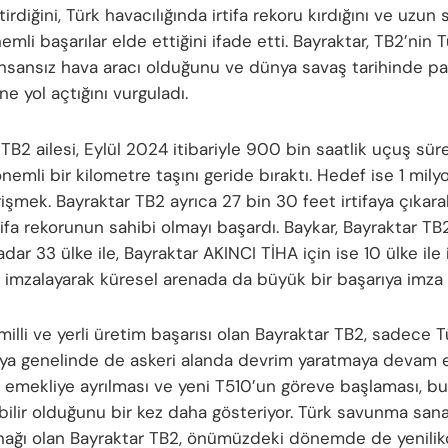
irdiğini, Türk havacılığında irtifa rekoru kırdığını ve uzun
emli başarılar elde ettiğini ifade etti. Bayraktar, TB2’nin T
lı insansız hava aracı olduğunu ve dünya savaş tarihinde 
ine yol açtığını vurguladı.
TB2 ailesi, Eylül 2024 itibariyle 900 bin saatlik uçuş sür
nemli bir kilometre taşını geride bıraktı. Hedef ise 1 mil
işmek. Bayraktar TB2 ayrıca 27 bin 30 feet irtifaya çıkara
tifa rekorunun sahibi olmayı başardı. Baykar, Bayraktar TB
ar 33 ülke ile, Bayraktar AKINCI TİHA için ise 10 ülke ile 
 imzalayarak küresel arenada da büyük bir başarıya imza a
milli ve yerli üretim başarısı olan Bayraktar TB2, sadece T
nya genelinde de askeri alanda devrim yaratmaya devam e
 emekliye ayrılması ve yeni T510’un göreve başlaması, bu
bilir olduğunu bir kez daha gösteriyor. Türk savunma sana
nağı olan Bayraktar TB2, önümüzdeki dönemde de yenilikç