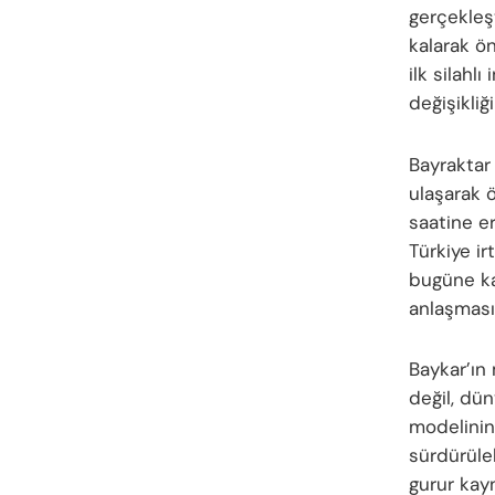
gerçekleşt
kalarak ön
ilk silah
değişikliğ
Bayraktar 
ulaşarak ö
saatine er
Türkiye ir
bugüne kad
anlaşması
Baykar’ın 
değil, dü
modelinin
sürdürüle
gurur kay