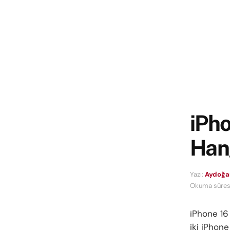
iPho
Hang
Yazı:
Aydoğa
Okuma süresi
iPhone 16 
iki iPhon