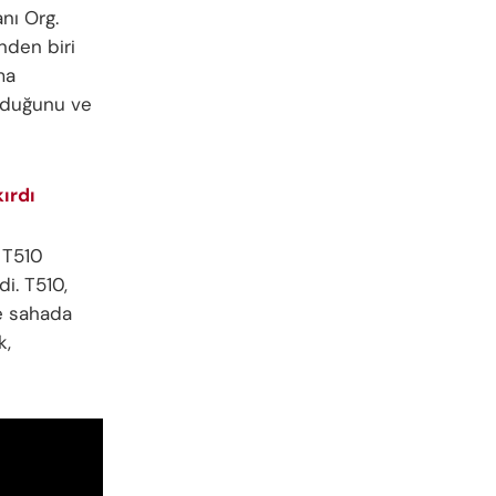
nı Org.
nden biri
ma
olduğunu ve
ırdı
n T510
i. T510,
re sahada
k,