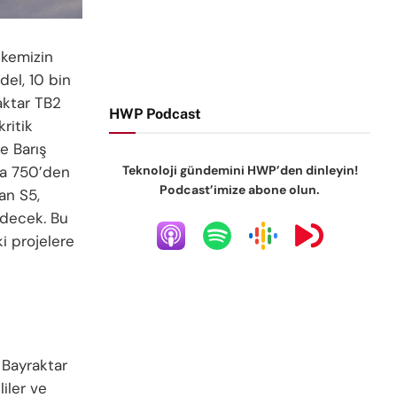
lkemizin
del, 10 bin
aktar TB2
HWP Podcast
ritik
e Barış
Teknoloji gündemini HWP’den dinleyin!
nca 750’den
Podcast’imize abone olun.
an S5,
edecek. Bu
i projelere
 Bayraktar
liler ve