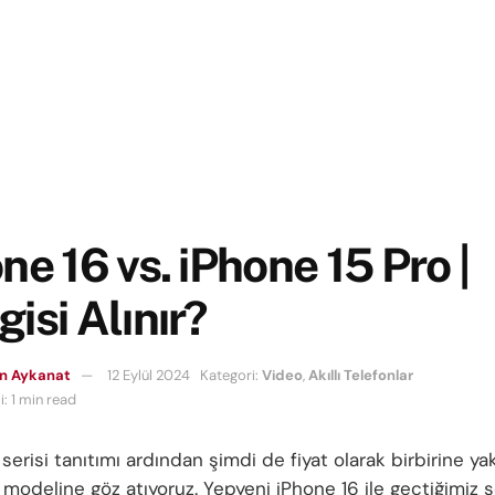
ne 16 vs. iPhone 15 Pro |
isi Alınır?
n Aykanat
12 Eylül 2024
Kategori:
Video
,
Akıllı Telefonlar
: 1 min read
serisi tanıtımı ardından şimdi de fiyat olarak birbirine ya
e modeline göz atıyoruz. Yepyeni iPhone 16 ile geçtiğimiz 