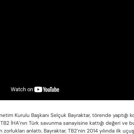
netim Kurulu Başkanı Selçuk Bayraktar, törende yaptığı 
 TB2 İHA’nın Türk savunma sanayisine kattığı değeri ve b
an zorlukları anlattı. Bayraktar, TB2’nin 2014 yılında ilk uç