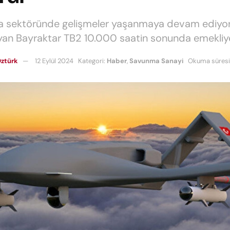
 sektöründe gelişmeler yaşanmaya devam ediyor
ayan Bayraktar TB2 10.000 saatin sonunda emekliye 
ztürk
12 Eylül 2024
Kategori:
Haber
,
Savunma Sanayi
Okuma süresi