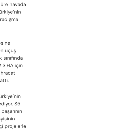
 süre havada
ürkiye’nin
paradigma
esine
yon uçuş
k sınıfında
2 SİHA için
ihracat
ttı.
ürkiye’nin
diyor. S5
 başarının
yisinin
i projelerle