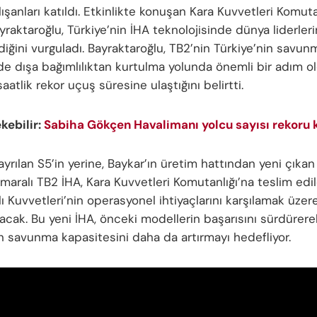
ışanları katıldı. Etkinlikte konuşan Kara Kuvvetleri Komuta
raktaroğlu, Türkiye’nin İHA teknolojisinde dünya liderleri
diğini vurguladı. Bayraktaroğlu, TB2’nin Türkiye’nin savun
de dışa bağımlılıktan kurtulma yolunda önemli bir adım 
atlik rekor uçuş süresine ulaştığını belirtti.
ekebilir:
Sabiha Gökçen Havalimanı yolcu sayısı rekoru k
yrılan S5’in yerine, Baykar’ın üretim hattından yeni çıka
aralı TB2 İHA, Kara Kuvvetleri Komutanlığı’na teslim edild
lı Kuvvetleri’nin operasyonel ihtiyaçlarını karşılamak üze
acak. Bu yeni İHA, önceki modellerin başarısını sürdürere
in savunma kapasitesini daha da artırmayı hedefliyor.