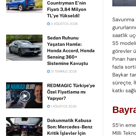
Countryman E’nin
Fiyatı 3,84 Milyon
TL’ye Yükseldi!
Savunma t
3 AĞUSTOS 2026
gururları
saatlik u
Sedan Ruhunu
S5 modeli,
Yaşatan Hamle:
görevler ü
Honda Accord, Honda
Sensing 360+
Pınarı har
Sistemine Kavuştu
fazla sor
31 TEMMUZ 2026
Baykar ta
süreçte, 
REDMAGIC Türkiye’ye
katkı sağl
Özel Fiyatlama mı
Yapıyor?
1 AĞUSTOS 2026
Bayra
Dokunmatik Kabusa
S5’in eme
Son: Mercedes-Benz
Milli Tekn
Kritik İşlevler İçin