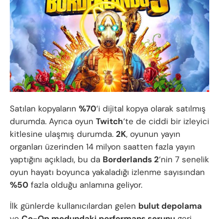
Satılan kopyaların
%70
‘i dijital kopya olarak satılmış
durumda. Ayrıca oyun
Twitch
‘te de ciddi bir izleyici
kitlesine ulaşmış durumda.
2K
, oyunun yayın
organları üzerinden 14 milyon saatten fazla yayın
yaptığını açıkladı, bu da
Borderlands 2
‘nin 7 senelik
oyun hayatı boyunca yakaladığı izlenme sayısından
%50
fazla olduğu anlamına geliyor.
İlk günlerde kullanıcılardan gelen
bulut depolama
ve
Co-Op modundaki performans sorunu
geri