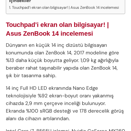
İçindekiler
Touchpad’i ekran olan bilgisayar! | Asus ZenBook 14 incelemesi
Touchpad’i ekran olan bilgisayar! |
Asus ZenBook 14 incelemesi
Dünyanın en küçük 14 inç dizüstü bilgisayarı
konumunda olan ZenBook 14, 2017 modeline göre
%13 daha küçük boyutta geliyor. 1,09 kg ağırlığıyla
beraber rahat taşınabilir yapıda olan ZenBook 14,
şık bir tasarıma sahip.
14 inç Full HD LED ekranında Nano Edge
teknolojisiyle %92 ekran-boyut oranı yakanmış
cihazda 2,9 mm çerçeve inceliği bulunuyor.
Ekranda %100 sRGB desteği ve 178 derecelik görüş
alanı da cihazın artılarından.
Intel Core i7-8565U işlemci, Nvidia GeForce MX250