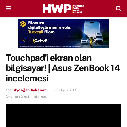
Touchpad’i ekran olan
bilgisayar! | Asus ZenBook 14
incelemesi
Yazı:
Aydoğan Aykanat
30 Eylül 2019
Okuma süresi: 1 min read