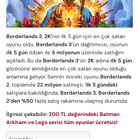
Borderlands 3
,
2K’
nin ilk 5 gün için en çok satan
oyunu oldu.
Borderlands 3
‘ün dağıtımcısı, oyunun
ilk 5 gün
itibarı ile
5 milyonun
üzerinde sattığını
açıkladı. Bu da
Borderlands 3
‘ün
2K
adına
ilk 5 gün
gözönüne alındığında en çok satan oyunu olduğu
anlamına geliyor. Serinin önceki oyunu
Borderlands
2
, toplamda
22 milyon
satmıştı. İ
lk 5 gündeki
satışlara bakıldığında,
Borderlands 3
,
Borderlands
2’den %50
fazla satış rakamına ulaşmış durumda.
İlginizi çekebilir:
200 TL değerindeki Batman
Arkham ve Lego serisi tüm oyunlar ücretsiz!