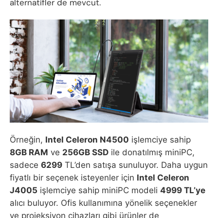
alternatifler de mevcut.
Örneğin,
Intel Celeron N4500
işlemciye sahip
8GB RAM
ve
256GB SSD
ile donatılmış miniPC,
sadece
6299
TL’den satışa sunuluyor. Daha uygun
fiyatlı bir seçenek isteyenler için
Intel Celeron
J4005
işlemciye sahip miniPC modeli
4999 TL’ye
alıcı buluyor. Ofis kullanımına yönelik seçenekler
ve projeksiyon cihazları gibi ürünler de