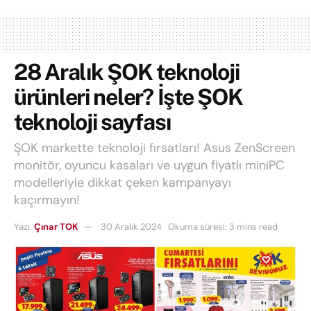
28 Aralık ŞOK teknoloji
ürünleri neler? İşte ŞOK
teknoloji sayfası
ŞOK markette teknoloji fırsatları! Asus ZenScreen
monitör, oyuncu kasaları ve uygun fiyatlı miniPC
modelleriyle dikkat çeken kampanyayı
kaçırmayın!
Yazı:
Çınar TOK
30 Aralık 2024
Okuma süresi: 3 mins read