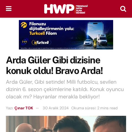
Arda Güler Gibi dizisine
konuk oldu! Bravo Arda!
Arda Güler, Gibi setinde! Milli futbolcu, sevilen
dizinin 6. sezon çekimlerine katıldı. Konuk oyuncu
olacak mı? Hayranlar merakla bekliyor!
Yazı:
Çınar TOK
30 Aralık 2024
Okuma süresi: 2 mins read