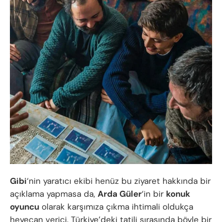
Gibi
‘nin yaratıcı ekibi henüz bu ziyaret hakkında bir
açıklama yapmasa da,
Arda Güler
‘in bir
konuk
oyuncu
olarak karşımıza çıkma ihtimali oldukça
heyecan verici. Türkiye’deki tatili sırasında böyle bir