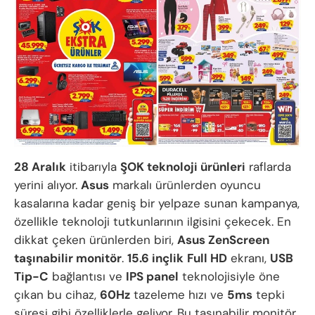
28 Aralık
itibarıyla
ŞOK teknoloji ürünleri
raflarda
yerini alıyor.
Asus
markalı ürünlerden oyuncu
kasalarına kadar geniş bir yelpaze sunan kampanya,
özellikle teknoloji tutkunlarının ilgisini çekecek. En
dikkat çeken ürünlerden biri,
Asus ZenScreen
taşınabilir monitör
.
15.6 inçlik
Full HD
ekranı,
USB
Tip-C
bağlantısı ve
IPS panel
teknolojisiyle öne
çıkan bu cihaz,
60Hz
tazeleme hızı ve
5ms
tepki
süresi gibi özelliklerle geliyor. Bu taşınabilir monitör,