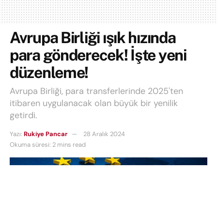
Avrupa Birliği ışık hızında
para gönderecek! İşte yeni
düzenleme!
Avrupa Birliği, para transferlerinde 2025'ten
itibaren uygulanacak olan büyük bir yenilik
getirdi.
Yazı:
Rukiye Pancar
28 Aralık 2024
Okuma süresi: 2 mins read