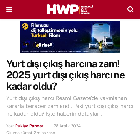
Yurt dışı çıkış harcına zam!
2025 yurt dışı çıkış harcı ne
kadar oldu?
Yurt dışı çıkış harcı Resmi Gazete'de yayınlanan
kararla beraber zamlandı. Peki yurt dışı çıkış harcı
ne kadar oldu? İşte haberin detayları.
Yazı:
Rukiye Pancar
28 Aralık 2024
Okuma süresi: 2 mins read