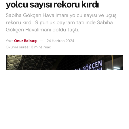
yolcu sayısı rekoru kırdı
Sabiha Gökçen Havalimanı yolcu sayısı ve uçuş
rekoru kırdı. 9 günlük bayram tatilinde Sabiha
Gökçen Havalimanı doldu taştı.
Yazı:
Onur Balbaşı
24 Haziran 2024
Okuma süresi: 3 mins read
Sabiha Gökçen Havalimanı yolcu sayısı
ve
uçuş