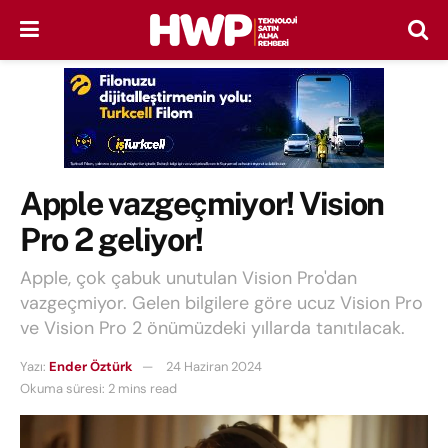
Apple vazgeçmiyor! Vision
Pro 2 geliyor!
Apple, çok çabuk unutulan Vision Pro'dan
vazgeçmiyor. Gelen bilgilere göre ucuz Vision Pro
ve Vision Pro 2 önümüzdeki yıllarda tanıtılacak.
Yazı:
Ender Öztürk
24 Haziran 2024
Okuma süresi: 2 mins read