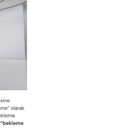
esine
leme” olarak
bekleme
n
“bekleme