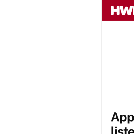
Appl
list