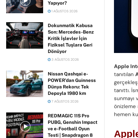
Yapıyor?
1 AĞUSTOS 2026
Dokunmatik Kabusa
Son: Mercedes-Benz
Kritik İşlevler İçin
Fiziksel Tuşlara Geri
Dönüyor
3 AĞUSTOS 2026
Apple Int
tanıtılan
A
Nissan Qashqai e-
POWER’dan Guinness
gerçekleş
Dünya Rekoru: Tek
tanıttı. İ
Depoyla 1980 km
sunmayı va
7 AĞUSTOS 2026
önizleme 
hemen kul
REDMAGIC 11S Pro
PUBG, Genshin Impact
ve e-Football Oyun
Apple
Testi | Snapdragon 8