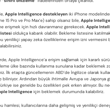
e
“sınırlı önizleme”
ifadelerinden ortaya çıkarıldı.
le,
Apple Intelligence destekleyen
iki iPhone modelinde
ne 15 Pro ve Pro Max’e) sahip olsanız bile,
Apple Intellig
ine erişmek için hızlı davranmanız gerekecek.
Apple Intel
istesi
oldukça kabarık olabilir. Bekleme listesine katılma
u yenilikçi yapay zeka özelliklerine erişim izni vermesin
labilirsiniz.
rde, Apple Intelligence’a erişim sağlamak için kararlı sü
leme ülke bazında kullanıma sunulana kadar beklemek z
iniz. İlk etapta güncellemenin ABD’de İngilizce olarak kull
ı biliniyor. Ardından büyük ihtimalle Avrupa ve Japonya gi
ürkiye ise genelde bu özellikleri pek erken almıyor. Bu n
ple Intelligence
için beklemek durumunda kalabiliriz.
u hamlesi, kullanıcılarına daha gelişmiş ve yenilikçi dene