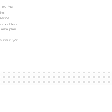
, HWP'de
imi
üzerine
nce yalnızca
n arka plan
 sürdürüyor.