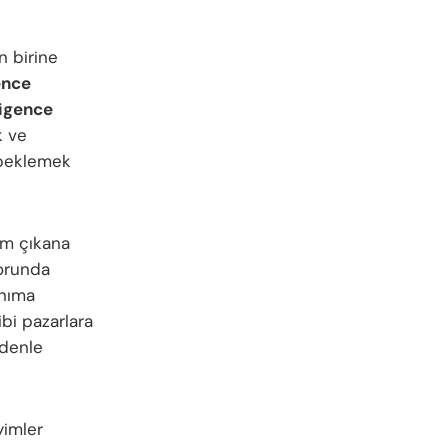
n birine
ence
ligence
k ve
i beklemek
rüm çıkana
orunda
anıma
bi pazarlara
edenle
yimler