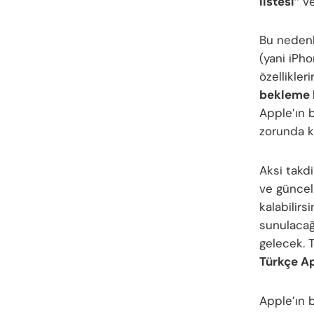
listesi”
v
Bu neden
(yani iPho
özellikler
bekleme l
Apple’ın b
zorunda ka
Aksi takdi
ve güncel
kalabilirs
sunulacağ
gelecek. T
Türkçe Ap
Apple’ın b