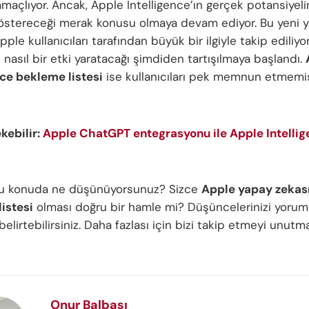
maçlıyor. Ancak, Apple Intelligence’ın gerçek potansiyel
göstereceği merak konusu olmaya devam ediyor. Bu yeni 
pple kullanıcıları tarafından büyük bir ilgiyle takip ediliyo
nasıl bir etki yaratacağı şimdiden tartışılmaya başlandı.
nce bekleme listesi
ise kullanıcıları pek memnun etmemiş
ekebilir:
Apple ChatGPT entegrasyonu ile Apple Intelli
bu konuda ne düşünüyorsunuz? Sizce
Apple yapay zekas
istesi
olması doğru bir hamle mi? Düşüncelerinizi yorum
elirtebilirsiniz. Daha fazlası için bizi takip etmeyi unutm
Onur Balbaşı