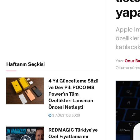
yap
Apple In
özellikle
katılacak
Yazı:
Onur Ba
Haftanın Seçkisi
Okuma süresi
4 Yıl Güncelleme Sözü
ve Dev Pil: POCO M8
Power’ın Tüm
Özellikleri Lansman
Öncesi Netleşti
3 AĞUSTOS 2026
REDMAGIC Türkiye’ye
Özel Fiyatlama mı