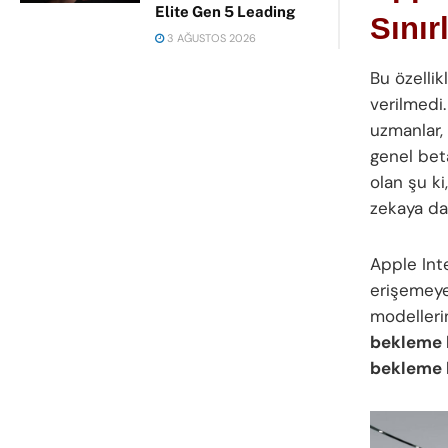
Elite Gen 5 Leading
Sınır
3 AĞUSTOS 2026
Bu özelli
verilmedi.
uzmanlar,
genel bet
olan şu ki
zekaya dai
Apple Inte
erişemeye
modellerin
bekleme l
bekleme l