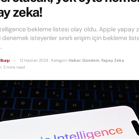
ay zeka!
telligence bekleme listesi olay oldu. Apple yapay 
ri denemek isteyenler sınırlı erişim için bekleme list
.
lbaşı
12 Haziran 2024
Kategori:
Haber
,
Gündem
,
Yapay Zeka
: 3 mins read