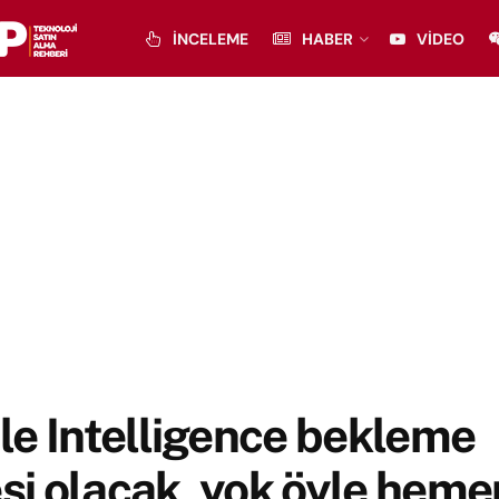
İNCELEME
HABER
VIDEO
e Intelligence bekleme
esi olacak, yok öyle heme