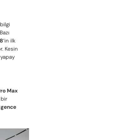
bilgi
Bazı
18
‘in ilk
r. Kesin
e yapay
Pro Max
bir
ligence