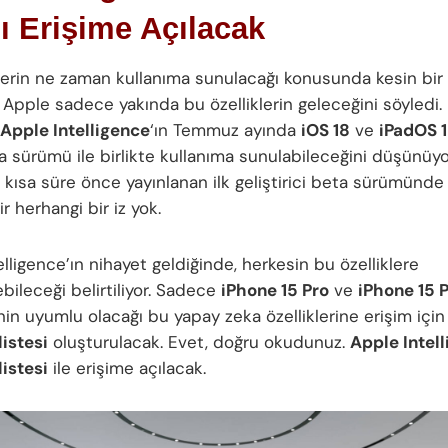
lı Erişime Açılacak
klerin ne zaman kullanıma sunulacağı konusunda kesin bir 
 Apple sadece yakında bu özelliklerin geleceğini söyledi. 
Apple Intelligence
‘ın Temmuz ayında
iOS 18
ve
iPadOS 
a sürümü ile birlikte kullanıma sunulabileceğini düşünüyo
, kısa süre önce yayınlanan ilk geliştirici beta sürümünd
r herhangi bir iz yok.
lligence’ın nihayet geldiğinde, herkesin bu özelliklere
bileceği belirtiliyor. Sadece
iPhone 15 Pro
ve
iPhone 15 
in uyumlu olacağı bu yapay zeka özelliklerine erişim için 
istesi
oluşturulacak. Evet, doğru okudunuz.
Apple Intel
istesi
ile erişime açılacak.