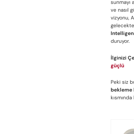
sunmayı a
ve nasıl 
vizyonu, A
gelecekte 
Intellige
duruyor.
İlginizi Ç
güçlü
Peki siz 
bekleme l
kısmında b