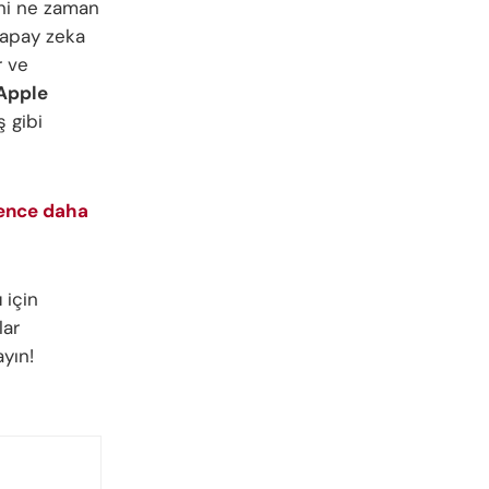
ini ne zaman
yapay zeka
r ve
Apple
 gibi
gence daha
ı
için
lar
ayın!