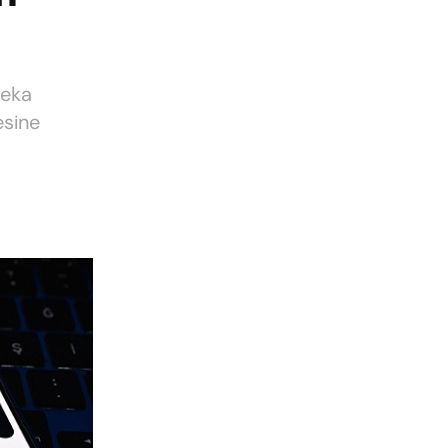
zeka
esine