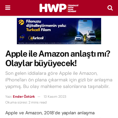
Apple ile Amazon anlaştı mı?
Olaylar büyüyecek!
Son gelen iddialara göre Apple ile Amazon,
iPhone'ları ön plana çıkarmak için gizli bir anlaşma
yapmış. Bu olay mahkeme salonlarına taşınabilir.
Yazı:
Ender Öztürk
13 Kasım 2023
Okuma süresi: 2 mins read
Apple ve Amazon, 2018’de yapılan anlaşma