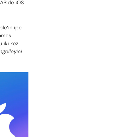
 AB’de iOS
le’ın ipe
Games
 iki kez
ngelleyici