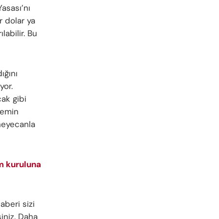
Yasası’nı
r dolar ya
labilir. Bu
ığını
yor.
ak gibi
nemin
heyecanla
m kuruluna
aberi sizi
iniz. Daha