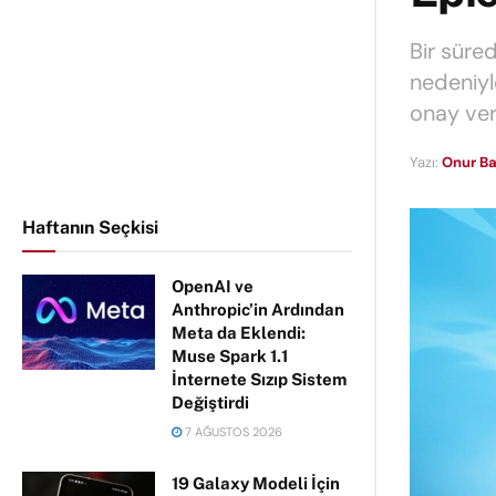
Bir süre
nedeniyl
onay ver
Yazı:
Onur Ba
Haftanın Seçkisi
OpenAI ve
Anthropic’in Ardından
Meta da Eklendi:
Muse Spark 1.1
İnternete Sızıp Sistem
Değiştirdi
7 AĞUSTOS 2026
19 Galaxy Modeli İçin