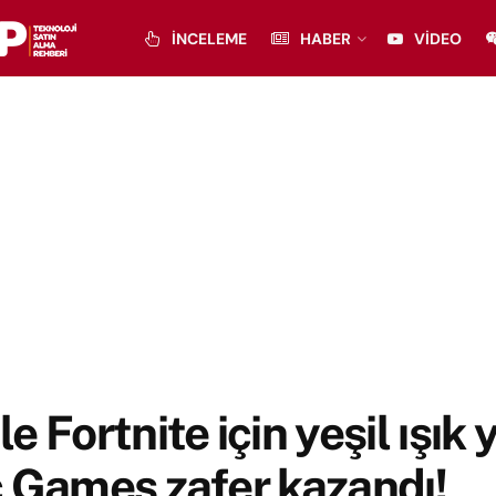
İNCELEME
HABER
VIDEO
e Fortnite için yeşil ışık y
 Games zafer kazandı!