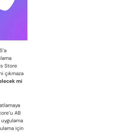
S’a
ulama
es Store
ni çıkmaza
gelecek mi
atlamaya
Store’u AB
i uygulama
gulama için