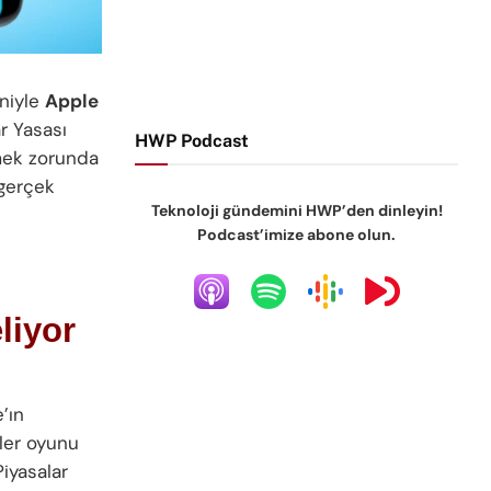
niyle
Apple
ar Yasası
HWP Podcast
mek zorunda
gerçek
Teknoloji gündemini HWP’den dinleyin!
Podcast’imize abone olun.
liyor
’ın
ler oyunu
iyasalar