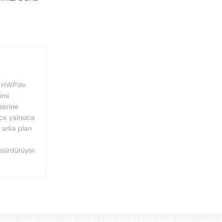
, HWP'de
imi
üzerine
nce yalnızca
n arka plan
 sürdürüyor.