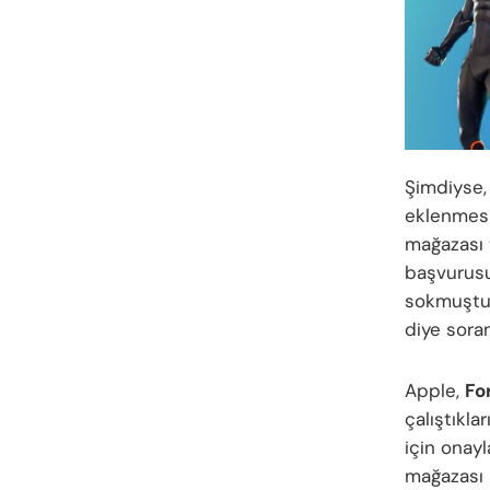
Şimdiyse,
eklenmesi
mağazası 
başvurusu
sokmuştu.
diye soran
Apple,
Fo
çalıştıkla
için onay
mağazası 