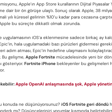
isyonu, Apple’ın App Store kurallarının Dijital Piyasalar 
ğine dair bir ön görüşe ulaştı. Sonuç olarak Apple, 38 milya
li yılı küresel gelirinin %10’u kadar para cezasına çarptırı
Apple bu süreçte dikkatli olmak zorunda.
 uygulamasının iOS’a eklenmesine sadece birkaç ay kald
pic’in, hala uygulamadaki bazı pürüzleri gidermesi gereki
eri adım atması, Epic’in hedefine ulaşmasını kolaylaştırac
. Bu gelişme,
Apple Fortnite
mücadelesinde yeni bir dö
ı gösteriyor.
Fortnite iPhone
bekleyenler bu gelişmeleri 
or.
ekebilir:
Apple OpenAI anlaşmasında şok, Apple yöneti
 bu konuda ne düşünüyorsunuz?
iOS Fortnite geri döndü
h
ndırdı mı? Düşüncelerinizi yorumlar kısmında belirtebilirs