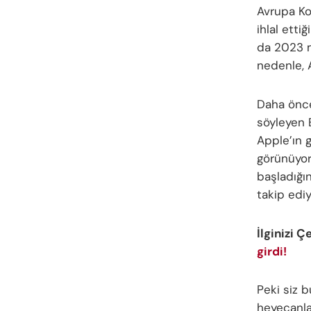
Avrupa Kom
ihlal etti
da 2023 ma
nedenle, 
Daha önce
söyleyen E
Apple’ın g
görünüyor
başladığın
takip ediy
İlginizi Ç
girdi!
Peki siz
heyecanla