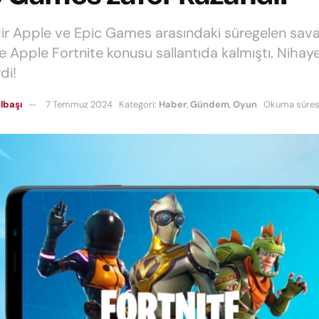
dir Apple ve Epic Games arasındaki süregelen sav
e Apple Fortnite konusu sallantıda kalmıştı. Nihay
di!
lbaşı
7 Temmuz 2024
Kategori:
Haber
,
Gündem
,
Oyun
Okuma süresi