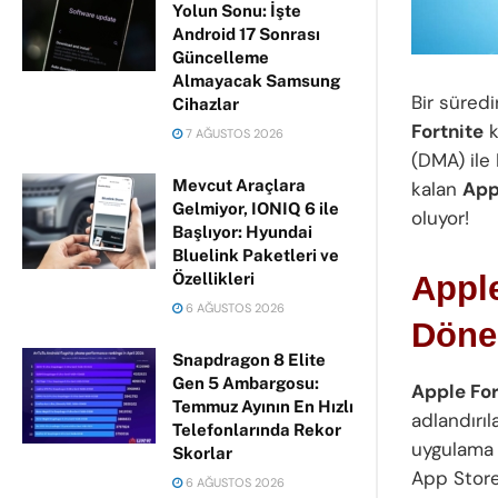
Yolun Sonu: İşte
Android 17 Sonrası
Güncelleme
Almayacak Samsung
Bir süred
Cihazlar
Fortnite
k
7 AĞUSTOS 2026
(DMA) ile
Mevcut Araçlara
kalan
App
Gelmiyor, IONIQ 6 ile
oluyor!
Başlıyor: Hyundai
Bluelink Paketleri ve
Özellikleri
Apple
6 AĞUSTOS 2026
Döne
Snapdragon 8 Elite
Gen 5 Ambargosu:
Apple For
Temmuz Ayının En Hızlı
adlandırıl
Telefonlarında Rekor
uygulama 
Skorlar
App Store
6 AĞUSTOS 2026