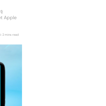
aş
et Apple
: 2 mins read