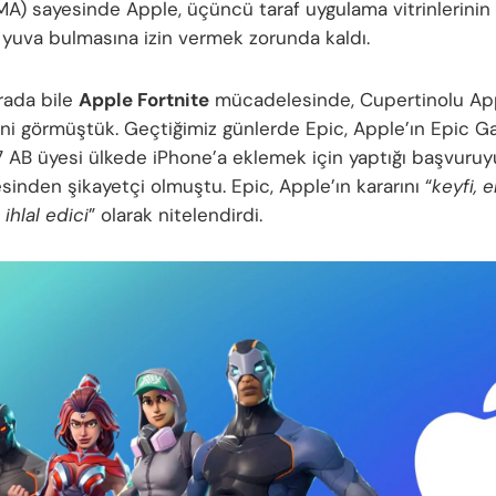
MA) sayesinde Apple, üçüncü taraf uygulama vitrinlerinin
r yuva bulmasına izin vermek zorunda kaldı.
rada bile
Apple Fortnite
mücadelesinde, Cupertinolu App
ini görmüştük. Geçtiğimiz günlerde Epic, Apple’ın Epic 
7 AB üyesi ülkede iPhone’a eklemek için yaptığı başvuruyu
inden şikayetçi olmuştu. Epic, Apple’ın kararını “
keyfi, e
ihlal edici
” olarak nitelendirdi.