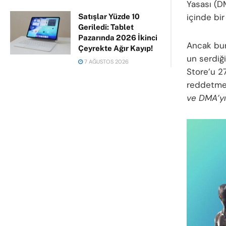
Yasası (D
içinde bi
Satışlar Yüzde 10
Geriledi: Tablet
Pazarında 2026 İkinci
Ancak bu
Çeyrekte Ağır Kayıp!
un serdiğ
7 AĞUSTOS 2026
Store’u 2
reddetmes
ve DMA’yı 