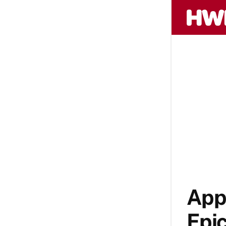
Appl
Epic