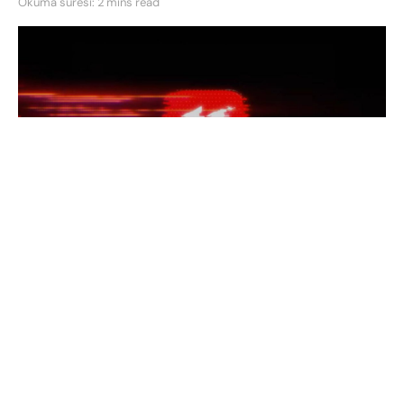
Okuma süresi: 2 mins read
2022’nin sonunu kutlamak için YouTube, YouTube
Music’te kullanıcılara bir
Özet sunuyor
. Müzik özeti
Spotify Özet’e benziyor ve kullanıcılara yıl boyunca
yayınladıkları müzikler hakkında önemli noktalar
sunacak.
YouTube, 2021’de YouTube Music Özet’i başlatmış
ve burada yılın öne çıkan hitlerini toplamıştı.