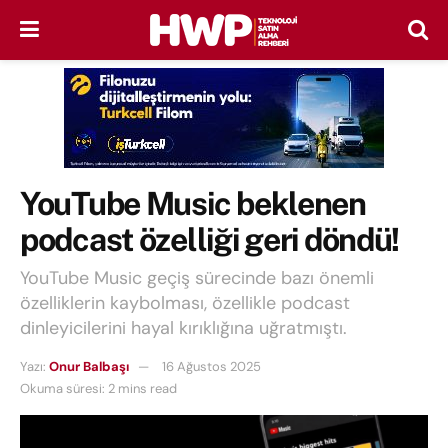
YouTube Music beklenen
podcast özelliği geri döndü!
YouTube Music geçiş sürecinde bazı önemli
özelliklerin kaybolması, özellikle podcast
dinleyicilerini hayal kırıklığına uğratmıştı.
Yazı:
Onur Balbaşı
16 Ağustos 2025
Okuma süresi: 2 mins read