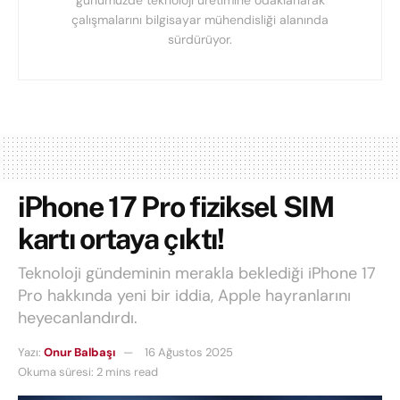
günümüzde teknoloji üretimine odaklanarak
çalışmalarını bilgisayar mühendisliği alanında
sürdürüyor.
iPhone 17 Pro fiziksel SIM
kartı ortaya çıktı!
Teknoloji gündeminin merakla beklediği iPhone 17
Pro hakkında yeni bir iddia, Apple hayranlarını
heyecanlandırdı.
Yazı:
Onur Balbaşı
16 Ağustos 2025
Okuma süresi: 2 mins read