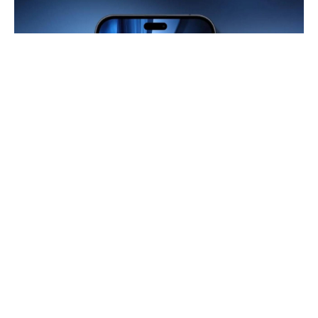
Teknoloji gündeminin merakla beklediği
iPhone 17
Pro
hakkında yeni bir iddia, Apple hayranlarını
heyecanlandırdı. Daha önce tüm dünyada fiziksel
SIM kart yuvasının kaldırılacağı söylenmişti. Ancak
son sızıntılar, bu kararın en azından bazı pazarlarda
uygulanmayabileceğini öne sürüyor.
İçindekiler
iPhone 17 Pro fiziksel SIM kartı ortaya çıktı!