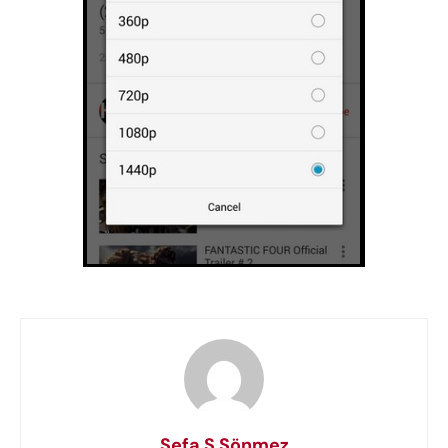
Sefa S Sönmez