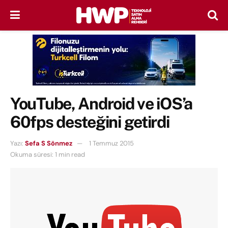
YouTube, Android ve iOS’a
60fps desteğini getirdi
Yazı:
Sefa S Sönmez
1 Temmuz 2015
Okuma süresi: 1 min read