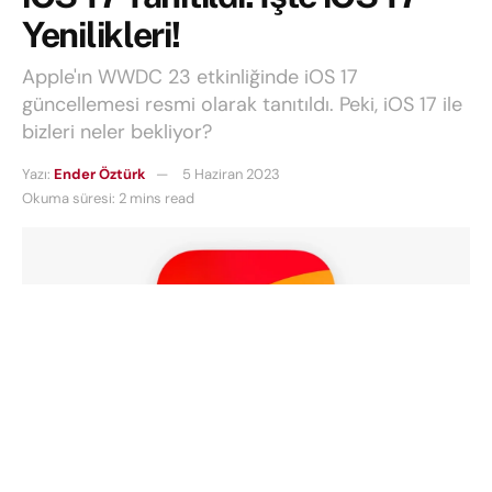
Yenilikleri!
Apple'ın WWDC 23 etkinliğinde iOS 17
güncellemesi resmi olarak tanıtıldı. Peki, iOS 17 ile
bizleri neler bekliyor?
Yazı:
Ender Öztürk
5 Haziran 2023
Okuma süresi: 2 mins read
iPhone sahiplerinin merakla beklediği
iOS 17