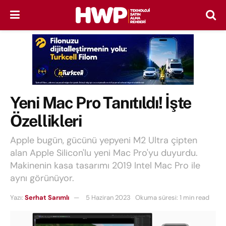
Yeni Mac Pro Tanıtıldı! İşte
Özellikleri
Apple bugün, gücünü yepyeni M2 Ultra çipten
alan Apple Silicon'lu yeni Mac Pro'yu duyurdu.
Makinenin kasa tasarımı 2019 Intel Mac Pro ile
aynı görünüyor.
Yazı:
Serhat Sarımlı
5 Haziran 2023
Okuma süresi: 1 min read