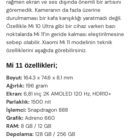
rağmen ekran ve ses dışında önemli bir artısını
göremedik. Kameranın da fazla üzerine
durulmaması bir kafa karışıklığı yaratmadı değil.
Özellikle Mi 10 Ultra gibi bir cihaz varken bazı
noktalarda Mi 11’in geride kalması eleştirilmesine
sebep olabilir. Xiaomi Mi 11 modelinin teknik
özelliklerini aşağıda görebilirsiniz.
Mi 11 özellikleri;
Boyut:
164.3 x 74.6 x 8.1 mm
Ağırlık:
196 gram
Ekran:
6,81 inç 2K AMOLED 120 Hz, HDR10+
Parlaklık:
1500 nit
İşlemci:
Snapdragon 888
Grafik:
Adreno 660
RAM:
8 GB / 12 GB
Depolama:
128 GB / 256 GB