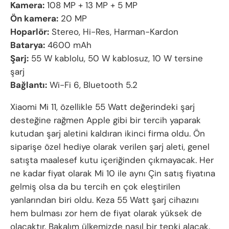
Kamera:
108 MP + 13 MP + 5 MP
Ön kamera:
20 MP
Hoparlör:
Stereo, Hi-Res, Harman-Kardon
Batarya:
4600 mAh
Şarj:
55 W kablolu, 50 W kablosuz, 10 W tersine
şarj
Bağlantı:
Wi-Fi 6, Bluetooth 5.2
Xiaomi Mi 11, özellikle 55 Watt değerindeki şarj
desteğine rağmen Apple gibi bir tercih yaparak
kutudan şarj aletini kaldıran ikinci firma oldu. Ön
siparişe özel hediye olarak verilen şarj aleti, genel
satışta maalesef kutu içeriğinden çıkmayacak. Her
ne kadar fiyat olarak Mi 10 ile aynı Çin satış fiyatına
gelmiş olsa da bu tercih en çok eleştirilen
yanlarından biri oldu. Keza 55 Watt şarj cihazını
hem bulması zor hem de fiyat olarak yüksek de
olacaktır. Bakalım ülkemizde nasıl bir tepki alacak.