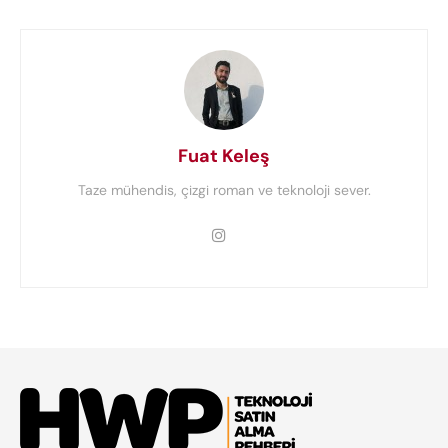
Fuat Keleş
Taze mühendis, çizgi roman ve teknoloji sever.