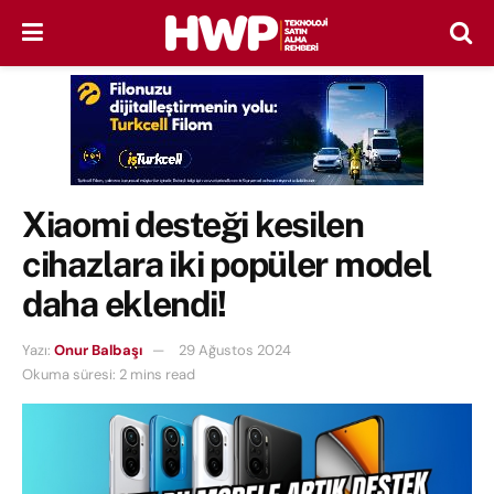
Xiaomi desteği kesilen
cihazlara iki popüler model
daha eklendi!
Yazı:
Onur Balbaşı
29 Ağustos 2024
Okuma süresi: 2 mins read