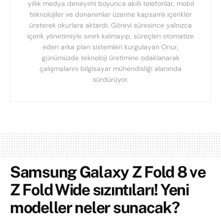
yıllık medya deneyimi boyunca akıllı telefonlar, mobil
teknolojiler ve donanımlar üzerine kapsamlı içerikler
üreterek okurlara aktardı. Görevi süresince yalnızca
içerik yönetimiyle sınırlı kalmayıp, süreçleri otomatize
eden arka plan sistemleri kurgulayan Onur,
günümüzde teknoloji üretimine odaklanarak
çalışmalarını bilgisayar mühendisliği alanında
sürdürüyor.
Samsung Galaxy Z Fold 8 ve
Z Fold Wide sızıntıları! Yeni
modeller neler sunacak?