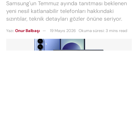
Samsung'un Temmuz ayında tanıtması beklenen
yeni nesil katlanabilir telefonları hakkındaki
sızıntılar, teknik detayları gözler önüne seriyor.
Yazı:
Onur Balbaşı
19 Mayıs 2026
Okuma süresi: 3 mins read
Samsung’un
katlanabilir telefon
pazarındaki
hakimiyetini sürdürmek için hazırladığı yeni nesil
cihazlar hakkında ilk somut bilgiler gün yüzüne
çıktı. Son iddialara göre şirket, 22 Temmuz