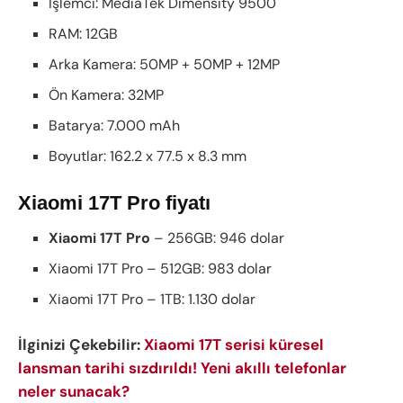
İşlemci: MediaTek Dimensity 9500
RAM: 12GB
Arka Kamera: 50MP + 50MP + 12MP
Ön Kamera: 32MP
Batarya: 7.000 mAh
Boyutlar: 162.2 x 77.5 x 8.3 mm
Xiaomi 17T Pro fiyatı
Xiaomi 17T Pro
– 256GB: 946 dolar
Xiaomi 17T Pro – 512GB: 983 dolar
Xiaomi 17T Pro – 1TB: 1.130 dolar
İlginizi Çekebilir:
Xiaomi 17T serisi küresel
lansman tarihi sızdırıldı! Yeni akıllı telefonlar
neler sunacak?