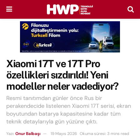
Xiaomi 17T ve 17T Pro
özellikleri sızdırıldı! Yeni
modeller neler vadediyor?
Resmi tanıtımdan günler önce Rus bir
perakendecide listelenen Xiaomi 17T serisi, ekran
boyutundan batarya kapasitesine kadar tüm
teknik detaylarıyla gün yüzüne çıktı.
Yazı:
Onur Balbaşı
19 Mayıs 2026
Okuma süresi: 3 mins read