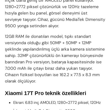
inçlik daha geniş bir AMOLED panel kullanıyor.
1280×2772 piksel çözünürlük ve 120Hz tazeleme
hızıyla gelen bu panel, görsel deneyimi üst
seviyeye taşıyor. Cihaz, gücünü MediaTek Dimensity
9500 yonga setinden alıyor.
12GB RAM ile donatılan model, tıpkı standart
versiyonda olduğu gibi 50MP + 50MP + 12MP
şeklinde yapılandırılmış üçlü arka kamera sistemine
sahip. 32MP çözünürlüklü ön kamerayı bünyesinde
barındıran Pro versiyon, batarya kapasitesinde ise
7.000 mAh ile çıtayı biraz daha yukarı taşıyor.
Cihazın fiziksel boyutları ise 162.2 x 77.5 x 8.3 mm
olarak ölçülüyor.
Xiaomi 17T Pro teknik özellikleri
Ekran: 6.83 inç AMOLED, 1280×2772 piksel, 120Hz