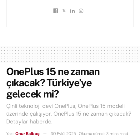
OnePlus 15 ne zaman
çıkacak? Türkiye’ye
gelecek mi?
Çinli teknoloji devi OnePlus, OnePlus 15 modeli
üzerinde çalışıyor. OnePlus 15 ne zaman çıkacak?
Detaylar haberde.
Yazı:
Onur Balbaşı
30 Eylül 2025
Okuma süresi: 3 mins read