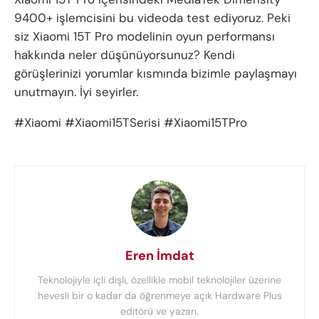
9400+ işlemcisini bu videoda test ediyoruz. Peki
siz Xiaomi 15T Pro modelinin oyun performansı
hakkında neler düşünüyorsunuz? Kendi
görüşlerinizi yorumlar kısmında bizimle paylaşmayı
unutmayın. İyi seyirler.
#Xiaomi #Xiaomi15TSerisi #Xiaomi15TPro
Eren İmdat
Teknolojiyle içli dışlı, özellikle mobil teknolojiler üzerine
hevesli bir o kadar da öğrenmeye açık Hardware Plus
editörü ve yazarı.