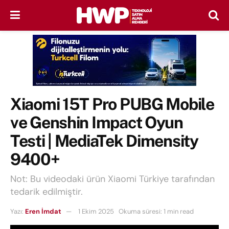
Xiaomi 15T Pro PUBG Mobile
ve Genshin Impact Oyun
Testi | MediaTek Dimensity
9400+
Not: Bu videodaki ürün Xiaomi Türkiye tarafından
tedarik edilmiştir.
Yazı:
Eren İmdat
1 Ekim 2025
Okuma süresi: 1 min read