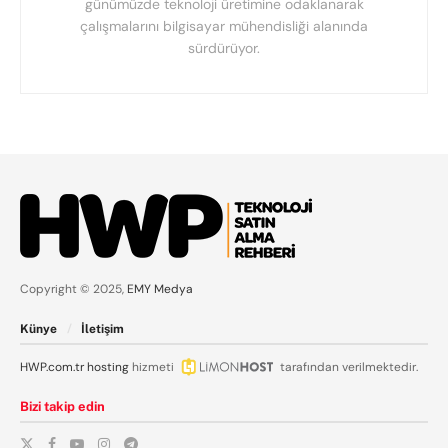
günümüzde teknoloji üretimine odaklanarak
çalışmalarını bilgisayar mühendisliği alanında
sürdürüyor.
Copyright © 2025,
EMY Medya
Künye
İletişim
HWP.com.tr
hosting
hizmeti
tarafından verilmektedir.
Bizi takip edin