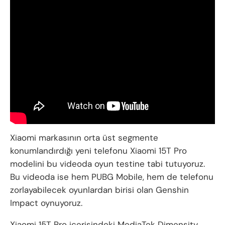
Xiaomi markasının orta üst segmente
konumlandırdığı yeni telefonu Xiaomi 15T Pro
modelini bu videoda oyun testine tabi tutuyoruz.
Bu videoda ise hem PUBG Mobile, hem de telefonu
zorlayabilecek oyunlardan birisi olan Genshin
Impact oynuyoruz.
Xiaomi 15T Pro içerisindeki MediaTek Dimensity