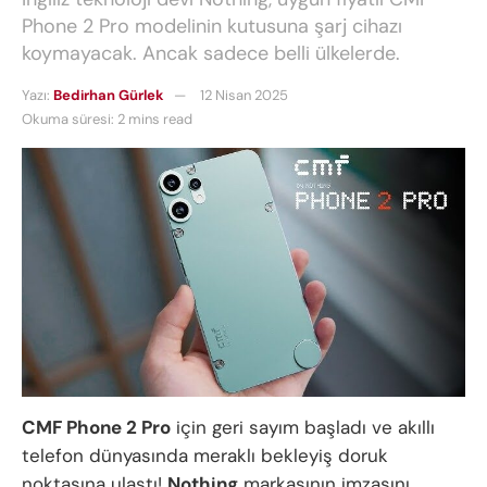
Phone 2 Pro modelinin kutusuna şarj cihazı
koymayacak. Ancak sadece belli ülkelerde.
Yazı:
Bedirhan Gürlek
12 Nisan 2025
Okuma süresi: 2 mins read
CMF Phone 2 Pro
için geri sayım başladı ve akıllı
telefon dünyasında meraklı bekleyiş doruk
noktasına ulaştı!
Nothing
markasının imzasını