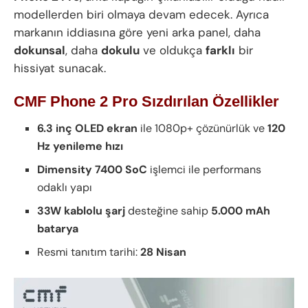
modellerden biri olmaya devam edecek. Ayrıca
markanın iddiasına göre yeni arka panel, daha
dokunsal
, daha
dokulu
ve oldukça
farklı
bir
hissiyat sunacak.
CMF Phone 2 Pro Sızdırılan Özellikler
6.3 inç OLED ekran
ile 1080p+ çözünürlük ve
120
Hz yenileme hızı
Dimensity 7400 SoC
işlemci ile performans
odaklı yapı
33W kablolu şarj
desteğine sahip
5.000 mAh
batarya
Resmi tanıtım tarihi:
28 Nisan