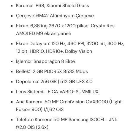
Koruma: IP68, Xiaomi Shield Glass
Çerçeve: 6M42 Alüminyum Çerçeve
Ekran: 6,36 inç 2670 x 1200 piksel CrystalRes
AMOLED M9 ekran paneli
Ekran Detayları: 120 Hz, 460 PPI, 3200 nit, 300 Hz,
12 bit, HDR10, HDR10+, Dolby Vision
İşlemci: Snapdragon 8 Elite
Bellek: 12 GB PDDR5X 8533 Mbps
Depolama: 256 GB | 512 GB UFS 4.0
Lens Sistemi: LEICA VARIO-SUMMILUX
Ana Kamera: 50 MP OmniVision OVX9000 (Light
Fusion 900) f/1,62 OIS
Telefoto Kamera: 50 MP Samsung ISOCELL JN5
f/2,0 OIS (2.6x)