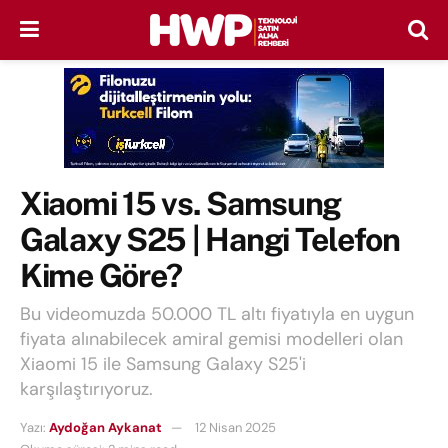
Xiaomi 15 vs. Samsung
Galaxy S25 | Hangi Telefon
Kime Göre?
Bu videomuzda 50.000 TL altı fiyatıyla en uygun
fiyata alınabilecek amiral gemisi modelleri olan
Xiaomi 15 ile Samsung Galaxy S25'i
karşılaştırıyoruz.
Yazı:
Aydoğan Aykanat
12 Nisan 2025