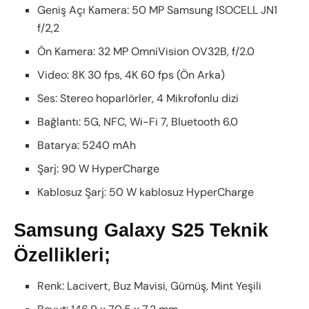
Geniş Açı Kamera: 50 MP Samsung ISOCELL JN1
f/2,2
Ön Kamera: 32 MP OmniVision OV32B, f/2.0
Video: 8K 30 fps, 4K 60 fps (Ön Arka)
Ses: Stereo hoparlörler, 4 Mikrofonlu dizi
Bağlantı: 5G, NFC, Wi-Fi 7, Bluetooth 6.0
Batarya: 5240 mAh
Şarj: 90 W HyperCharge
Kablosuz Şarj: 50 W kablosuz HyperCharge
Samsung Galaxy S25 Teknik
Özellikleri;
Renk: Lacivert, Buz Mavisi, Gümüş, Mint Yeşili