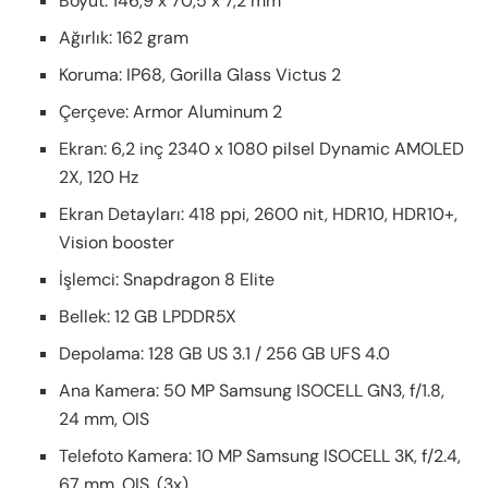
Boyut: 146,9 x 70,5 x 7,2 mm
Ağırlık: 162 gram
Koruma: IP68, Gorilla Glass Victus 2
Çerçeve: Armor Aluminum 2
Ekran: 6,2 inç 2340 x 1080 pilsel Dynamic AMOLED
2X, 120 Hz
Ekran Detayları: 418 ppi, 2600 nit, HDR10, HDR10+,
Vision booster
İşlemci: Snapdragon 8 Elite
Bellek: 12 GB LPDDR5X
Depolama: 128 GB US 3.1 / 256 GB UFS 4.0
Ana Kamera: 50 MP Samsung ISOCELL GN3, f/1.8,
24 mm, OIS
Telefoto Kamera: 10 MP Samsung ISOCELL 3K, f/2.4,
67 mm, OIS, (3x)