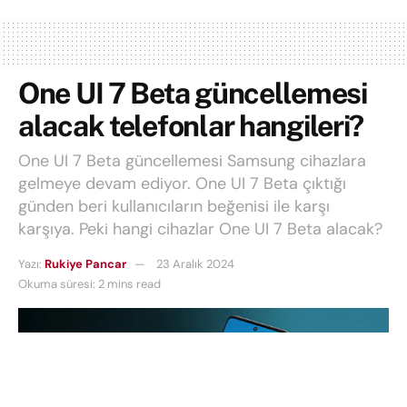
One UI 7 Beta güncellemesi
alacak telefonlar hangileri?
One UI 7 Beta güncellemesi Samsung cihazlara
gelmeye devam ediyor. One UI 7 Beta çıktığı
günden beri kullanıcıların beğenisi ile karşı
karşıya. Peki hangi cihazlar One UI 7 Beta alacak?
Yazı:
Rukiye Pancar
23 Aralık 2024
Okuma süresi: 2 mins read