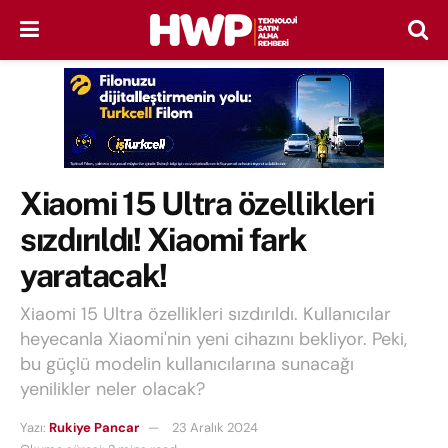
Xiaomi 15 Ultra özellikleri
sızdırıldı! Xiaomi fark
yaratacak!
Xiaomi 15 Ultra özellikleri sızdırıldı. Kullanıcılar
heyecanla Xiaomi'nin yeni cihazını bekliyor. Peki,
bu güçlü modelin kullanıcılarına sunacağı
yenilikler neler olacak?
Yazı:
Rukiye Pancar
23 Aralık 2024