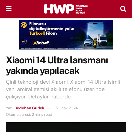
Xiaomi 14 Ultra lansmanı
yakında yapılacak
Çinli teknoloji devi Xiaomi, Xiaomi 14 Ultra isimli
yeni amiral gemisi akıllı telefonu üzerinde
çalışıyor. Detaylar haberde.
Yazı:
Bedirhan Gürlek
16 Ocak 2024
Okuma süresi: 2 mins read