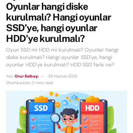
Oyunlar hangi diske
kurulmalı? Hangi oyunlar
SSD’ye, hangi oyunlar
HDD’ye kurulmalı?
Oyun SSD mi HDD mi kurulmalı? Oyunlar hangi
diske kurulmalı? Hangi oyunlar SSD'ye, hangi
oyunlar HDD'ye kurulmalı? HDD SSD farkı ne?
Yazı:
Onur Balbaşı
30 Haziran 2024
Okuma süresi: 5 mins read