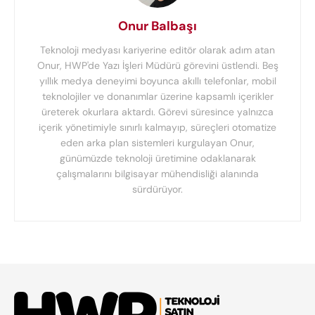
Onur Balbaşı
Teknoloji medyası kariyerine editör olarak adım atan
Onur, HWP'de Yazı İşleri Müdürü görevini üstlendi. Beş
yıllık medya deneyimi boyunca akıllı telefonlar, mobil
teknolojiler ve donanımlar üzerine kapsamlı içerikler
üreterek okurlara aktardı. Görevi süresince yalnızca
içerik yönetimiyle sınırlı kalmayıp, süreçleri otomatize
eden arka plan sistemleri kurgulayan Onur,
günümüzde teknoloji üretimine odaklanarak
çalışmalarını bilgisayar mühendisliği alanında
sürdürüyor.