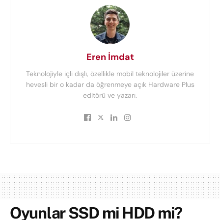
Eren İmdat
Teknolojiyle içli dışlı, özellikle mobil teknolojiler üzerine
hevesli bir o kadar da öğrenmeye açık Hardware Plus
editörü ve yazarı.
Oyunlar SSD mi HDD mi?