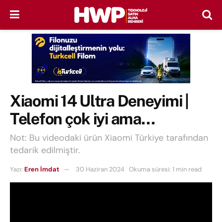
Xiaomi 14 Ultra Deneyimi |
Telefon çok iyi ama…
Not: Bu videodaki ürün Xiaomi Türkiye tarafından
tedarik edilmiştir.
Yazı:
Eren İmdat
30 Haziran 2024
Okuma süresi: 1 min read