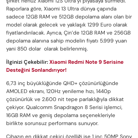
şirket henüz Xiaomi 12S Ultra’yı piyasaya sürmedi.
Raporlara göre, Xiaomi 13 Ultra dünya çapında
sadece 12GB RAM ve 512GB depolama alanı olan bir
model olarak gelecek ve yaklaşık 1299 Euro olarak
fiyatlandırılacak. Ayrıca, Çin’de 12GB RAM ve 256GB
depolama alanına sahip modelin fiyatı 5.999 yuan
yani 850 dolar olarak belirlenmiş.
İlginizi Çekebilir:
Xiaomi Redmi Note 9 Serisine
Desteğini Sonlandırıyor!
6,73 inç büyüklüğünde QHD+ çözünürlüğünde
AMOLED ekranı, 120Hz yenileme hızı, 1440p
çözünürlük ve 2.600 nit tepe parlaklığıyla dikkat
çekiyor. Qualcomm Snapdragon 8 Serisi işlemci,
16GB RAM ve geniş depolama seçenekleriyle
birlikte sorunsuz performans sunuyor.
Cihazın en dikkat çekici özelliği ise 1 inç 50MP Sony