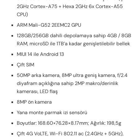
2GHz Cortex-A75 + Hexa 2GHz 6x Cortex-A55
CPU)
ARM Mali-G52 2EEMC2 GPU
128GB/256GB dahili depolamaya sahip 4GB / 8GB
RAM, microSD ile 1TB’a kadar genişletilebilir bellek
MIUI 14 ile Android 13
Çift SIM
50MP arka kamera, 8MP ultra geniş kamera, f/2.4
diyafram açıklığına sahip 2MP makro/derinlik
kamerası, LED flaş
8MP ön kamera
Yana monte parmak izi sensörü
Boyutlar: 168.60×76.28×8.17mm; Ağırlık: 198,5g
Çift 4G VoLTE, Wi-Fi 802.11 ac (2.4GHz + 5GHz),