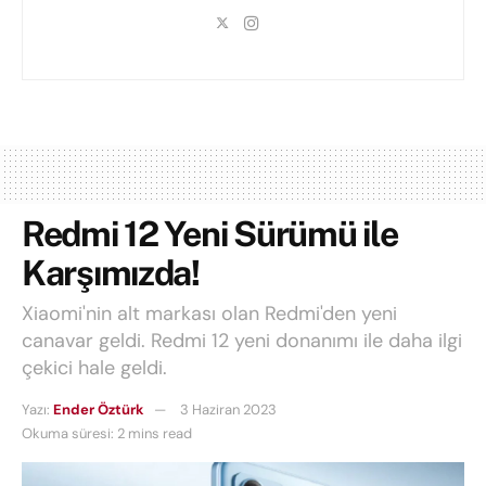
Redmi 12 Yeni Sürümü ile
Karşımızda!
Xiaomi'nin alt markası olan Redmi'den yeni
canavar geldi. Redmi 12 yeni donanımı ile daha ilgi
çekici hale geldi.
Yazı:
Ender Öztürk
3 Haziran 2023
Okuma süresi: 2 mins read