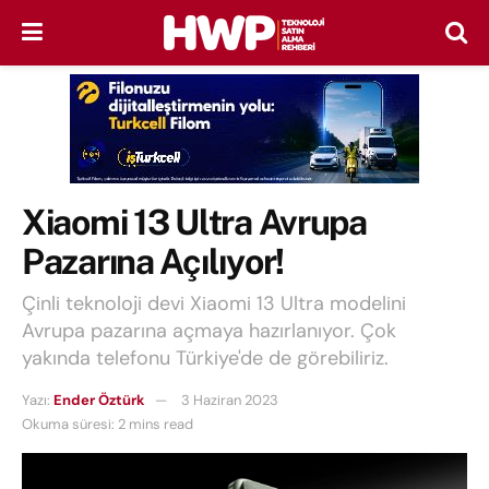
Xiaomi 13 Ultra Avrupa
Pazarına Açılıyor!
Çinli teknoloji devi Xiaomi 13 Ultra modelini
Avrupa pazarına açmaya hazırlanıyor. Çok
yakında telefonu Türkiye'de de görebiliriz.
Yazı:
Ender Öztürk
3 Haziran 2023
Okuma süresi: 2 mins read