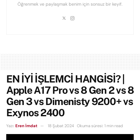
Öğrenmek ve paylaşmak benim için sonsuz bir keyif.
EN İYİ İŞLEMCİ HANGİSİ? |
Apple A17 Pro vs 8 Gen 2 vs 8
Gen 3 vs Dimenisty 9200+ vs
Exynos 2400
Yazı:
Eren İmdat
18 Şubat 2024
Okuma süresi: 1 min read