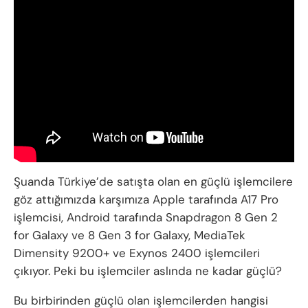
Şuanda Türkiye’de satışta olan en güçlü işlemcilere
göz attığımızda karşımıza Apple tarafında A17 Pro
işlemcisi, Android tarafında Snapdragon 8 Gen 2
for Galaxy ve 8 Gen 3 for Galaxy, MediaTek
Dimensity 9200+ ve Exynos 2400 işlemcileri
çıkıyor. Peki bu işlemciler aslında ne kadar güçlü?
Bu birbirinden güçlü olan işlemcilerden hangisi