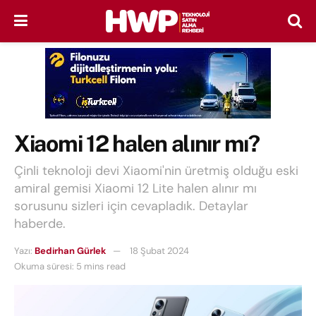
Xiaomi 12 halen alınır mı?
Çinli teknoloji devi Xiaomi'nin üretmiş olduğu eski
amiral gemisi Xiaomi 12 Lite halen alınır mı
sorusunu sizleri için cevapladık. Detaylar
haberde.
Yazı:
Bedirhan Gürlek
18 Şubat 2024
Okuma süresi: 5 mins read