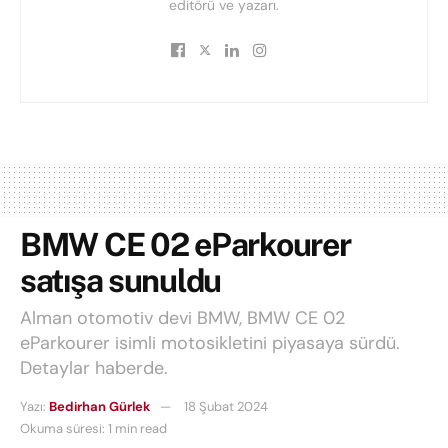
editörü ve yazarı.
BMW CE 02 eParkourer
satışa sunuldu
Alman otomotiv devi BMW, BMW CE 02
eParkourer isimli motosikletini piyasaya sürdü.
Detaylar haberde.
Yazı:
Bedirhan Gürlek
18 Şubat 2024
Okuma süresi: 1 min read