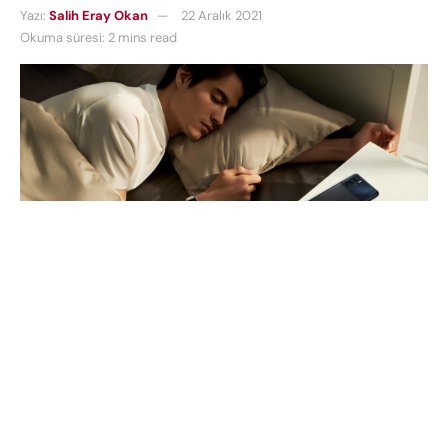
Yazı:
Salih Eray Okan
22 Aralık 2021
Okuma süresi: 2 mins read
OPPO’nun akıllı saati OPPO Watch Free, sağlığınıza
dikkat etmenize sağlayacak pek çok özellikle
birlikte geliyor. 100’ü aşkın spor modunu
destekleyen 6 eksenli hareket sensörü ve bir optik
nabız sensörüne sahip akıllı saatin bu sensörleri;
akıllı algoritmalar kullanarak 4 spor modunu