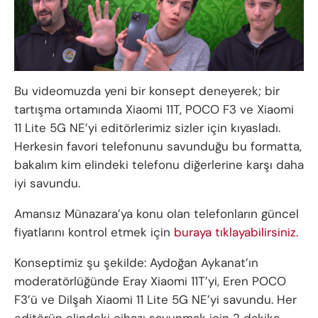
Bu videomuzda yeni bir konsept deneyerek; bir
tartışma ortamında Xiaomi 11T, POCO F3 ve Xiaomi
11 Lite 5G NE’yi editörlerimiz sizler için kıyasladı.
Herkesin favori telefonunu savunduğu bu formatta,
bakalım kim elindeki telefonu diğerlerine karşı daha
iyi savundu.
Amansız Münazara’ya konu olan telefonların güncel
fiyatlarını kontrol etmek için
buraya tıklayabilirsiniz.
Konseptimiz şu şekilde: Aydoğan Aykanat’ın
moderatörlüğünde Eray Xiaomi 11T’yi, Eren POCO
F3’ü ve Dilşah Xiaomi 11 Lite 5G NE’yi savundu. Her
editörün elindeki cihazı savunmak için 2 dakika