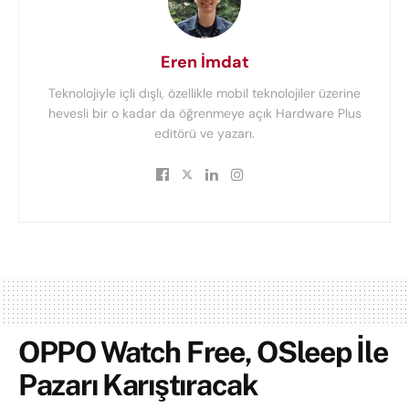
Eren İmdat
Teknolojiyle içli dışlı, özellikle mobil teknolojiler üzerine
hevesli bir o kadar da öğrenmeye açık Hardware Plus
editörü ve yazarı.
OPPO Watch Free, OSleep İle
Pazarı Karıştıracak