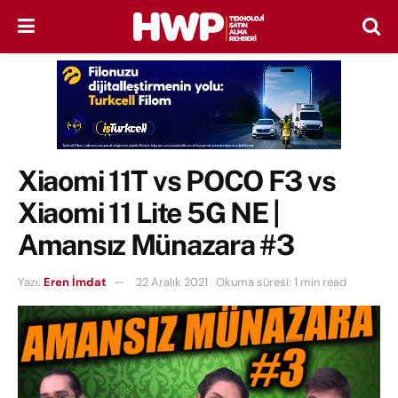
Xiaomi 11T vs POCO F3 vs
Xiaomi 11 Lite 5G NE |
Amansız Münazara #3
Yazı:
Eren İmdat
22 Aralık 2021
Okuma süresi: 1 min read