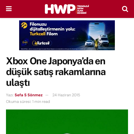
Xbox One Japonya’da en
düşük satış rakamlarına
ulaştı
Yazı:
Sefa S Sönmez
24 Haziran 2015
Okuma süresi: 1 min read